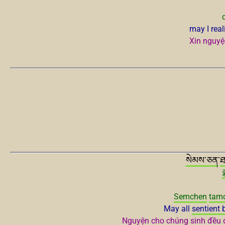
may I rea
Xin nguyệ
སེམས་ཅན
་
ཐ
Semchen
tam
May all
sentient 
Nguyện cho chúng sinh đều đ