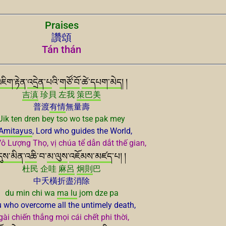
Praises
讚頌
Tán thán
ཇིག་རྟེན
་
འདྲེན་པ
འི་
གཙོ་བོ
་
ཚེ་དཔག་མེད
། །
吉滇
珍貝 左我
策巴美
普渡
有情
無量壽
Jik ten dren bey tso wo tse pak mey
Amitayus
, Lord who guides the World,
ô Lượng Thọ, vị chúa tể dẫn dắt thế gian,
དུས་མིན
་
འཆི
་བ་
མ་ལུས
་
འཇོམས་མཛད
་པ། །
杜民 企哇
麻呂
炯則
巴
中夭橫折盡消除
du min chi wa
ma lu
jom dze pa
 who overcome all the untimely death,
gài chiến thắng mọi cái chết phi thời,