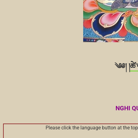
༄༅། །
ཚེ
NGHI Q
Please click the language button at the top