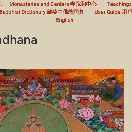
記
Monasteries and Centers
寺院和中心
Teachings
Buddhist Dictionary
藏英中佛教詞典
User Guide
用
English
adhana