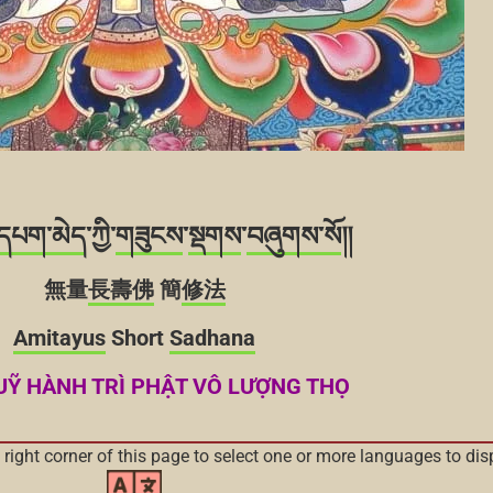
་དཔག་མེད
་ཀྱི་
གཟུངས
་
སྡགས
་
བཞུགས་སོ
།།
無量
長壽佛
簡
修法
Amitayus
Short
Sadhana
UỸ HÀNH TRÌ PHẬT VÔ LƯỢNG THỌ
 right corner of this page to select one or more languages to dis