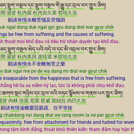
ཅད
་
སྡུག་བསྔལ
་
དང
་
སྡུག་བསྔལ
་གི་
རྒྱུ་
དང་བྲལ་བ
ར་
གྱུར་ཅིག
།
森間
湯皆
杜內
當
杜內
吉久當
哲哇
久吉
願諸
有情
永離苦惱及苦惱因
uk ngal dang duk ngal gyi gyu dang drel war
gyur chik
ings
be free from suffering and the causes of suffering.
 thoát mọi khổ đau và tiêu trừ nhân duyên tạo khổ đau.
་ཅད
་
སྡུག་བསྔལ
་
མེད་པ
འི་
བདེ་བ་
དང
་
མི་འབྲལ་བ
ར་
གྱུར་ཅིག
།
森間
湯皆
杜內
美貝
迭哇
當 米
哲哇
久吉
願諸
有情
永不舍離無苦之樂
he
duk ngal me pe
de wa
dang mi dral war
gyur chik
 inseparable from the happiness that is free from suffering.
ẳng hề lìa xa niềm hỷ lạc, tức là không phải chịu khổ đau.
ང
་
ཆགས་སྡང
་
གཉིས
་
དང་བྲལ་བ
འི་
བཏང་སྙོམས
་
ལ་གནས
་པར་
གྱུར་ཅིག
།
湯皆
內林
洽當
尼當 哲威 當紐拉 內巴
久吉
願諸
有情
遠離愛惡親疏、住平
等捨
ng
chakdang
nyi
dang dral we
tang nyom la ne par
gyur chik
equanimity
, free from
attachment
for friends and hatred for ene
rong tâm bình đẳng, thoát khỏi thiên kiến: tham đắm hay hận t