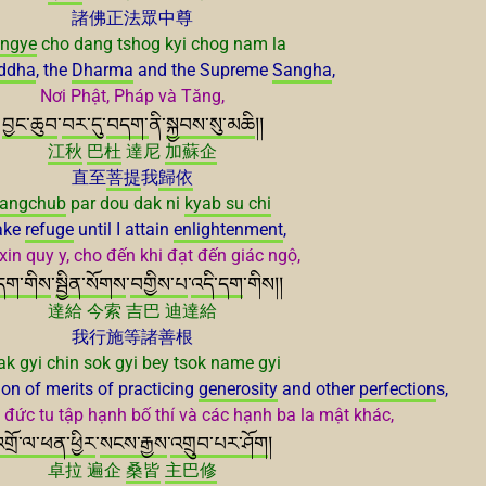
諸佛正法眾中尊
ngye
cho dang tshog kyi chog nam la
ddha
, the
Dharma
and the Supreme
Sangha
,
Nơi Phật, Pháp và Tăng,
བྱང་ཆུབ
་
བར་དུ
་
བདག་
ནི་
སྐྱབས་སུ་མཆི
།།
江秋
巴杜
達尼
加蘇企
直至
菩提
我
歸依
jangchub
par dou dak ni
kyab su chi
take
refuge
until I attain
enlightenment
,
xin quy y, cho đến khi đạt đến giác ngộ,
དག་གིས
་
སྦྱིན་སོགས
་
བགྱིས་པ
་
འདི་དག
་གིས།།
達給 今索 吉巴 迪達給
我行施等諸善根
k gyi chin sok gyi bey tsok name gyi
n of merits of practicing
generosity
and other
perfection
s,
ức tu tập hạnh bố thí và các hạnh ba la mật khác,
གྲོ་ལ་ཕན་ཕྱིར
་
སངས་རྒྱས
་
འགྲུབ་པར་ཤོག
།
卓拉 遍企
桑皆
主巴修