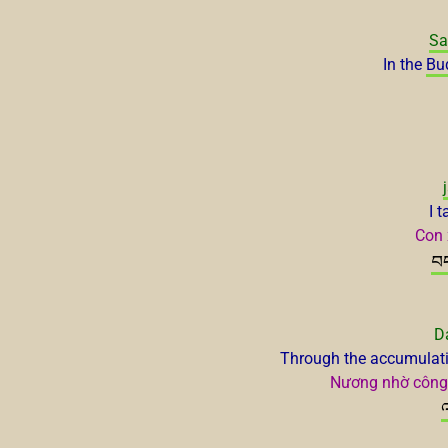
Sa
In the
Bu
I 
Con 
བ
Da
Through the accumulatio
Nương nhờ công đ
འ