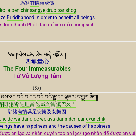
為利
有情
願成佛
dro la pen chir
sangye
drub par shog
lize
Buddha
hood in order to benefit all beings.
n trọn thành Phật đạo để cứu độ chúng sinh.
༄༅།།ཞེས་ཚད་མེད་བཞི་བསྒོམ།།
四無量心
The Four Immeasurables
Tứ Vô Lượng Tâm
(3x)
མས་ཅད
་
བདེ་བ་
དང
་
བདེ་བའི་རྒྱུ
་
དང་ལྡན་པ
ར་
གྱུར་ཅིག
།
森間
湯皆
迭哇
當
迭威久
當
滇巴
久吉
願諸
有情
具足安樂及安樂因
che
de wa
dang de we gyu dang den par
gyur chik
beings
have happiness and the causes of happiness.
ược an lạc và nhân duyên tạo an lạc/ tạo nhân để được an vui