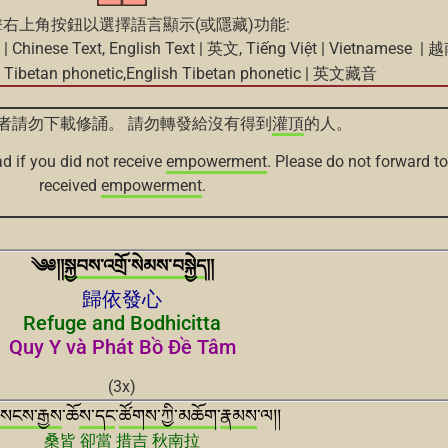
右上角按鈕以選擇語言顯示(或隱藏)功能:
 | Chinese Text, English Text | 英文, Tiếng Việt | Vietnamese |
ibetan phonetic,
English Tibetan phonetic | 英文藏音
者請勿下載修誦。 請勿轉發給沒有得到
灌頂
的人。
d if you did not receive
empowerment
. Please do not forward t
received
empowerment
.
༄༅།།
སྐྱབས་འགྲོ་
སེམས་བསྐྱེད
།།
歸依發心
Refuge and Bodhicitta
Quy Y và Phát Bồ Đề Tâm
(3x)
སངས་རྒྱས
་ཆོ
ས་
དང
་
ཚོགས་ཀྱི་མཆོག
་
རྣམས
་ལ།།
桑皆
卻當 措吉 秋南拉