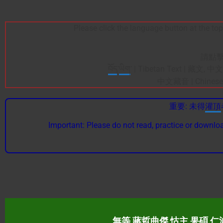
Please click the language button at the top
請點擊
བོད
་
ཡིག
་ | Tibetan Text | 藏文, 中文
中文藏音 | Chinese T
重要: 未得
灌頂
Important: Please do not read, practice or downloa
無等 蔣哲曲傑 怙主 果碩