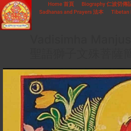
Home
首頁
Biography
仁波切傳
Sadhanas and Prayers
法本
Tibetan 
Vadisimha Manjus
聖語獅子文殊菩薩