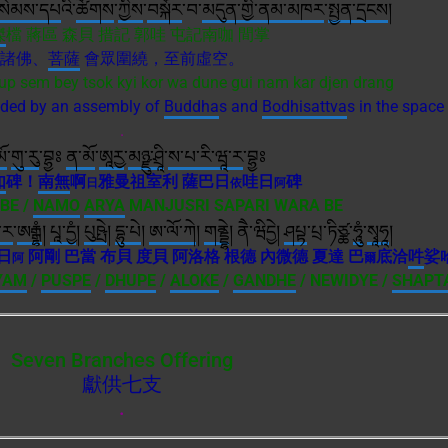
་སེམས་དཔ
འི་
ཚོགས
་
ཀྱིས
་
བསྐོར
་བ་
མདུན་གྱི་ནམ་མཁར
་
སྤྱན་དྲངས
།
傑
檔 蔣區 森貝 措記 郭哇 屯記南咖 間掌
諸佛、
菩薩
會眾圍繞，至前虛空。
p sem bey tsok kyi kor wa dune gui nam kar djen drang
ded by an assembly of
Buddha
s and
Bodhisattva
s in the space 
.
ོ
་
གུ་རུ
་བྷྱཿ
ན་མོ
་
ཨཱརྱ
་
མཉྫུ་ཤྲཱི
་
ས་པ་རི་ཝཱ་ར
་བྷྱཿ
如
碑！
南無
啊
雅曼祖室利 薩巴日
哇日
碑
日
依
阿
BE /
NAMO
ARYA
MANJUSRI SAPARI WARA BE
་ར
་
ཨརྒྷཾ
།
པཱ་དྱཾ
།
པུཥྤེ
།
དྷུ་པེ
།
ཨ་ལོ་ཀེ
།
གནྡྷེ
། ནཻ་ཝིདྱེ།
ཤཔྟ
་པྲ་ཏིཙྪ་
ཧཱུཾ
་
སྭཱཧཱ
།
日
阿剛 巴當 布貝 度貝 阿洛格 根德 內微德 夏達 巴
底洽
吽
娑
阿
爾
YAM
/
PUSPE
/
DHUPE
/
ALOKE
/
GANDHE
/ NEWIDYE /
SHAPT
Seven Branches Offering
獻供七支
.