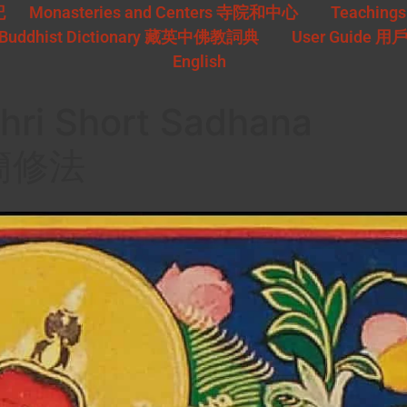
記
Monasteries and Centers
寺院和中心
Teachings
Buddhist Dictionary
藏英中佛教詞典
User Guide
用
English
hri Short Sadhana
簡修法