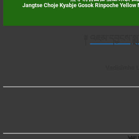
Jangtse Choje Kyabje Gosok Rinpoche Yellow 
༈
འཇམ་དབྱངས
་
སྨ
Vadisimha L
༄༅། །