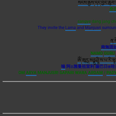
སངས་རྒྱས
་
དང
་
བྱང་ཆུབ
桑
sangye
dang jang chu
They invite the
Lama
and
Manjusri
surroun
ན་མ
南無
固
NAMO
GURU
ཨོཾ
་
ཨཱརྱ
་
མཉྫུ་ཤྲཱི
་
ས་པ་རི་ཝཱ
嗡
阿
雅曼祖室利 薩巴日
哇
日
依
OM
ARYA
MANJUSRI SAPARI WARA
ARGAM
/
PAD