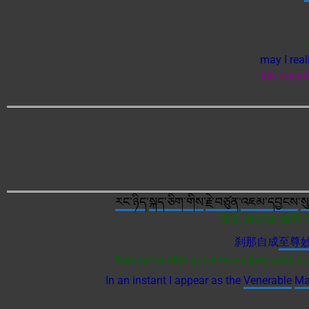
may I rea
Xin nguyệ
རང་ཉིད
་
སྐད་ཅིག་གིས
་
རྗེ་བཙུན
་
འཇམ་དབྱངས
་
སུ
攘泥 給記給 傑尊
刹那自成
至尊
Ran nyi ke chik gui je tsune jam yang su
In an instant I appear as the
Venerable
Ma