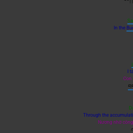
Sa
In the
Bu
I 
Con 
བ
Da
Through the accumulatio
Nương nhờ công đ
འ