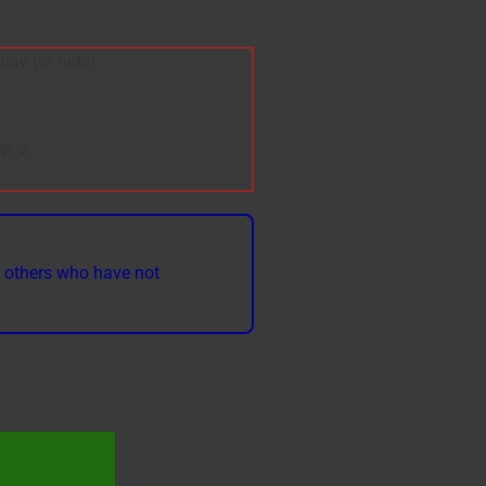
play (or hide):
 越南文
o others who have not