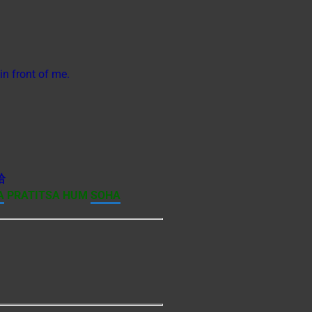
in front of me.
哈
A
PRATITSA HUM
SOHA