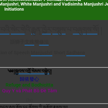
Manjushri, White Manjushri and Vadisimha Manjushri 
Initiations
ྲ་བའི
་
སེང་གེ
འི་
རྒྱ
ུན་
ཁྱེར
་
བསྡུས
་པ་
བཞུགས་སོ
། །
語獅子
文殊
簡
修法
ion of Speech
Manjushri
Short
Sadhana
༄༅།།
སྐྱབས་འགྲོ་
སེམས་བསྐྱེད
།།
歸依發心
Refuge and Bodhicitta
Quy Y và Phát Bồ Đề Tâm
(3x)
སངས་རྒྱས
་ཆོ
ས་
དང
་
ཚོགས་ཀྱི་མཆོག
་
རྣམས
་ལ།།