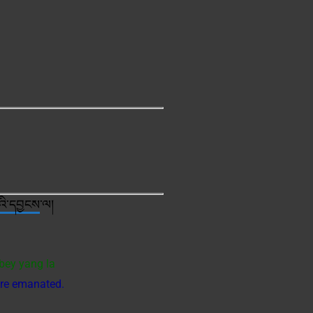
ི་དབྱངས
་ལ།
bey yang la
 are emanated.