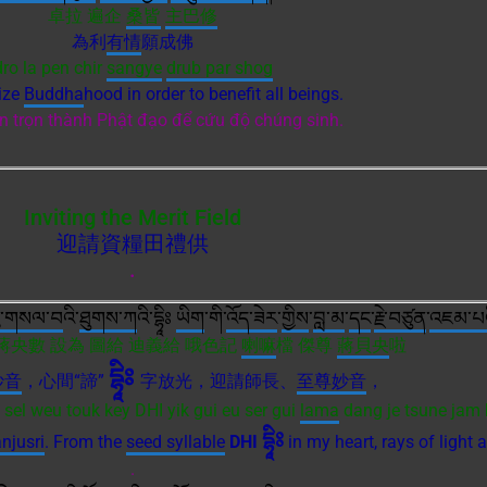
卓拉 遍企
桑皆
主巴修
為利
有情
願成佛
dro la pen chir
sangye
drub par shog
lize
Buddha
hood in order to benefit all beings.
n trọn thành Phật đạo để cứu độ chúng sinh.
Inviting the Merit Field
迎請資糧田禮供
.
་
གསལ་བ
འི་
ཐུགས་ཀ
འི་དྷཱིཿ
ཡིག
་གི་
འོད་ཟེར
་
གྱིས
་
བླ་མ
་
དང
་
རྗེ་བཙུན
་
འཇམ་པའ
 蔣央數 設為 圖給 迪義給 哦色記
喇嘛
檔 傑尊
蔣貝央
啦
དྷཱིཿ
妙音
，心間“諦”
字放光，迎請師長、
至尊
妙音
，
 sel weu touk key DHI yik gui eu ser gui
lama
dang je tsune jam 
དྷཱིཿ
njusri
. From the
seed syllable
DHI
in my heart, rays of light
.