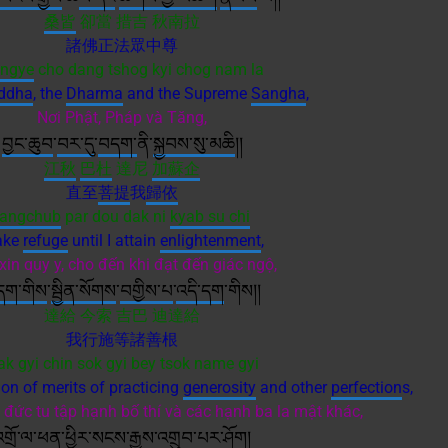
桑皆
卻當 措吉 秋南拉
諸佛正法眾中尊
ngye
cho dang tshog kyi chog nam la
ddha
, the
Dharma
and the Supreme
Sangha
,
Nơi Phật, Pháp và Tăng,
བྱང་ཆུབ
་
བར་དུ
་
བདག་
ནི་
སྐྱབས་སུ་མཆི
།།
江秋
巴杜
達尼
加蘇企
直至
菩提
我
歸依
jangchub
par dou dak ni
kyab su chi
take
refuge
until I attain
enlightenment
,
xin quy y, cho đến khi đạt đến giác ngộ,
དག་གིས
་
སྦྱིན་སོགས
་
བགྱིས་པ
་
འདི་དག
་གིས།།
達給 今索 吉巴 迪達給
我行施等諸善根
k gyi chin sok gyi bey tsok name gyi
n of merits of practicing
generosity
and other
perfection
s,
ức tu tập hạnh bố thí và các hạnh ba la mật khác,
གྲོ་ལ་ཕན་ཕྱིར
་
སངས་རྒྱས
་
འགྲུབ་པར་ཤོག
།