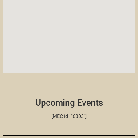
Upcoming Events
[MEC id=”6303″]