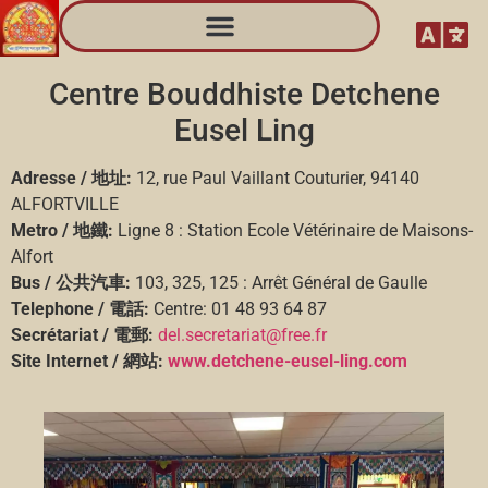
Centre Bouddhiste Detchene
Eusel Ling
Adresse / 地址:
12, rue Paul Vaillant Couturier, 94140
ALFORTVILLE
Metro / 地鐵:
Ligne 8 : Station Ecole Vétérinaire de Maisons-
Alfort
Bus
/ 公共汽車:
103, 325, 125 : Arrêt Général de Gaulle
Telephone / 電話:
Centre: 01 48 93 64 87
Secrétariat / 電郵:
del.secretariat@free.fr
Site Internet / 網站:
www.detchene-eusel-ling.com