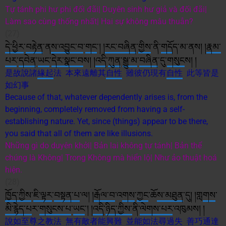
Tự tánh phi hư phi đối đãi| Duyên sinh hư giả và đối đãi|
Làm sao cùng thống nhất| Hai sự không mâu thuẫn?
(27)
དེ་ཕྱིར
་
བརྟེན
་ན
ས་
འབྱུང་བ
་
གང
༌། །
རང་བཞིན
་
གྱིས
་ནི་
གད
ོད་མ་ནས། །
རྣམ་
པར
་
དབེན
་
ཡང
་
དེར་
སྣང་བ
ས། །
འདི
་
ཀུན
་
སྒྱུ་མ
་
བཞིན
་དུ་
གསུང
ས། །
是故說諸
緣起
法 本來遠離其
自性
雖彼仍現有
自性
此等皆是
如幻事
Because of that, whatever dependently arises is, from the
beginning, completely removed from having a self-
establishing nature. Yet, since (things) appear to be there,
you said that all of them are like illusions.
Những gì do duyên khởi| Bản lai không tự tánh| Bản thể
chúng là Không| Trong Không mà hiển lộ| Như ảo thuật hoá
hiện.
(28)
ཁྱོད་ཀྱིས
་
ཇི་ལྟར
་
བསྟན་པ
་ལ། །
རྒོལ་བ
་འ
གས
་
ཀྱང
་ཆོ
ས་
མཐུན
་དུ། །གླ
གས
་
མི་
རྙེད་པ
ར་
གསུངས་པ
་
ཡང
༌། །
འདི
་
ཉིད་ཀྱི
ས་
ནི་
ལེགས་པར
་འཁུམས། །
說如
至尊
之
教法
無有敵者能興難 並能如法尋過失 善巧通達