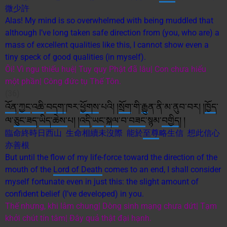
微少許
Alas! My mind is so overwhelmed with being muddled that
although I’ve long taken safe direction from (you, who are) a
mass of excellent qualities like this, I cannot show even a
tiny speck of good qualities (in myself).
Ôi! Vì ngu thiếu huệ| Tuy quy Phật đã lâu| Con chưa hiểu
một phần| Công đức tụ Thế Tôn.
(36)
འོན
་
ཀྱང
་
འཆི
་
བདག་
ཁར་
ཕྱོགས
་པའི། །
སྲོག
་གི་
རྒྱ
ུན་ནི་མ་ནུབ་བར། །
ཁྱོད
་
ལ་
ཅུང་ཟད
་
ཡིད་
ཆེ
ས་
པ། །
འདི
་
ཡང
་
སྐལ
་བ་
བཟང
་སྙམ་
བགྱིད
། །
臨命終時日西山 生命相續未沒際 能於
至尊
略生信 想此信心
亦善根
But until the flow of my life-force toward the direction of the
mouth of the
Lord of Death
comes to an end, I shall consider
myself fortunate even in just this: the slight amount of
confident belief (I’ve developed) in you.
Thế nhưng, khi lâm chung| Dòng sinh mạng chưa dứt| Tạm
khởi chút tín tâm| Đây quả thật đại hạnh.