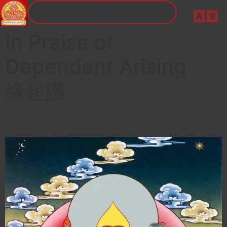
In Praise of
Dependent Arising
緣起讚