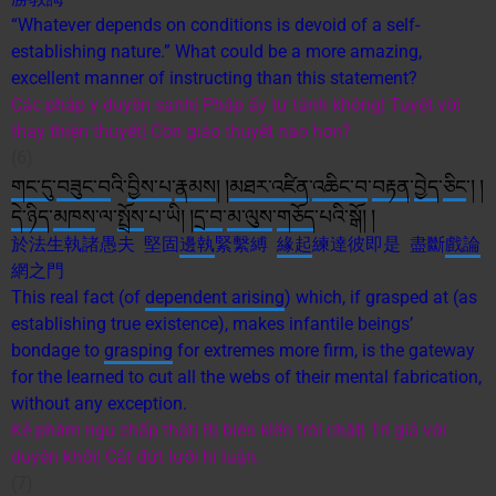
“Whatever depends on conditions is devoid of a self-
establishing nature.” What could be a more amazing,
excellent manner of instructing than this statement?
Các pháp y duyên sanh| Pháp ấy tự tánh không| Tuyệt vời
thay thiện thuyết| Còn giáo thuyết nào hơn?
(6)
གང་དུ
་
བཟུང་བ
འི་
བྱིས་པ
་
རྣམས
། །
མཐར་འཛིན
་
འཆིང་བ
་
བརྟན
་
བྱེད
་
ཅིང
༌། །
དེ་ཉིད
་
མཁས
་ལ་
སྤྲོས
་པ་ཡི། །
དྲ་བ
་
མ་ལུས
་
གཅོད
་པའི་སྒོ། །
於法生執諸愚夫 堅固
邊執
緊繫縛
緣起
練達彼即是 盡斷
戲論
網之門
This real fact (of
dependent arising
) which, if grasped at (as
establishing true existence), makes infantile beings’
bondage to
grasping
for extremes more firm, is the gateway
for the learned to cut all the webs of their mental fabrication,
without any exception.
Kẻ phàm ngu chấp thật| Bị biên kiến trói chặt| Trí giả với
duyên khởi| Cắt đứt lưới hí luận.
(7)