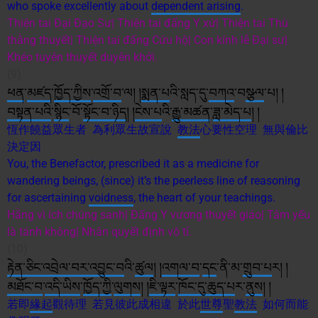
who spoke excellently about
dependent arising
.
Thiện tai Đại Đạo Sư| Thiện tai đấng Y xứ| Thiện tai Thù
thằng thuyết| Thiện tai đấng Cứu hộ| Con kính lễ Đại sư|
Khéo tuyên thuyết duyên khởi.
(9)
ཕན
་
མཛད
་
ཁྱོད་ཀྱིས
་
འགྲོ་བ
་ལ། །
སྨན་པ
འི་སླད་དུ་
བཀའ
་བ
སྩལ
་པ། །
བསྟན་པའི
་
སྙིང
་བོ་
སྟོང་བ་ཉིད
། །
ངེས་པ
འི་
རྒྱུ་
མཚན
་
ཟླ་
མེད་པ
། །
恆作饒益眾生者 為利眾生故宣說
教法
心要性空理 無與倫比
決定因
You, the Benefactor, prescribed it as a medicine for
wandering beings, (since) it’s the peerless line of reasoning
for ascertaining
voidness
, the heart of your teachings.
Hằng vì ích chúng sanh| Đấng Y vương thuyết giáo| Tâm yếu
là tánh không| Nhân quyết định vô tỉ.
(10)
རྟེན་ཅིང་འབྲེལ་བར་འབྱུང་བ
འི་
ཚུལ
། །
འགལ་བ
་
དང
་ནི་མ་
གྲུབ་པ
ར། །
མཐོང་བ
་
འདི་ཡིས
་
ཁྱོད་ཀྱི
་
ལུགས
། །
ཇི་ལྟར
་
ཁོང་དུ་ཆུད་པ
ར་
ནུས
། །
若即
緣起
觀待理 若見彼此成相違 於此
世尊
聖
教法
如何而能