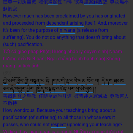
盡尊一切所垂教 唯依
緣起
性而轉 彼為
涅槃
解脫
故 尊汝無不
趣於寂
However much has been proclaimed by you has originated
and proceeded from
dependent arising
itself. And, moreover,
it’s been for the purpose of
nirvana
(a release from
suffering). You do not do anything that doesn’t bring about
(such) pacification.
Tất cả giáo pháp Phật| Hướng nhập lý duyên sinh| Nhằm
hướng đến Niết bàn| Ngài chẳng hành hạnh nào| Không
mang lại tịch tĩnh.
(39)
ཀྱེ་
མའོ་
ཁྱོད་ཀྱི
་
བསྟན་པ
་ནི། །
གང་གི
་
རྣ་བའི
་
ལམ
་
སོང
་བ། །
དེ་དག
་
ཐམས་
ཅད
་ཞི་
འགྱུར
་
ཕྱིར
། །
ཁྱོད
་
བསྟན་འཛིན
་པར་
སུ་
མི་
གུས
། །
善哉
世尊
之聖教 任隨至於誰耳道 彼皆趣入寂滅故 尊教何人
不敬持
How wondrous! Because your teachings bring about a
pacification (of suffering) to all those in whose ears it
passes, who could not
respect
upholding your teachings?
Vi diệu thay, giáo pháp cao minh| Những ai nghe được rót