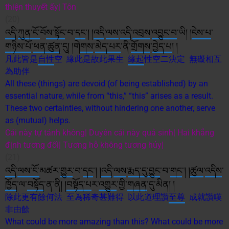
thiện thuyết ấy| Tôn
(20)
འདི
་
ཀུན
་ངོ་
བོ
ས་
སྟོང
་བ་
དང
༌། །
འདི
་
ལས
་
འདི
་
འབྲས
་
འབྱུང་བ
་ཡི། །
ངེས་པ
་
གཉིས་པོ
་
ཕན་ཚུན
་དུ། །གེ
གས
་
མེད་པར
་ནི་
གྲོགས
་
བྱེད་པ
། །
凡此皆是
自性
空 緣此是故此果生
緣起
性空二決定 無礙相互
為助伴
All these (things) are devoid (of being established) by an
essential nature, while from “this,” “this” arises as a result.
These two certainties, without hindering one another, serve
as (mutual) helps.
Cái này tự tánh không| Duyên cái này quả sinh| Hai khẳng
định tương đối| Tương hỗ không tương hủy|
(21)
འདི
་
ལས
་ངོ་
མཚར་
གྱུར
་བ་
དང
༌། །
འདི
་
ལས
་
རྨད་དུ་བྱུང
་བ་
གང
༌། །
ཚུལ
་
འདིས
་
ཁྱོད
་ལ་
བསྟོད
་ན་ནི། །
བསྟོད་པ
ར་
འགྱུར
་གྱི་
གཞན
་དུ་མིན། །
除此更有餘何法 至為稀奇甚難得 以此道理讚
至尊
成就讚嘆
非由餘
What could be more amazing than this? What could be more