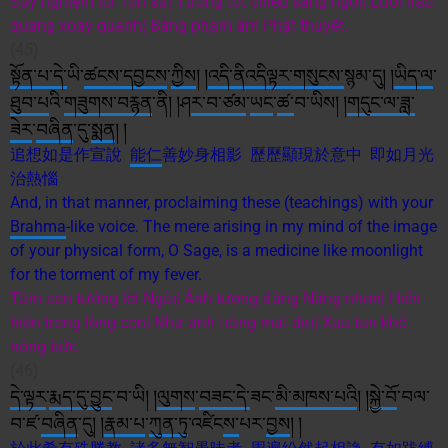
Suy nghiệm lời Tôn sư| Tướng tốt chiếu sáng ngời| Lưới hào
quang xoay quanh| Bằng phạm âm Phật thuyết.
(45)
སྟོན་པ
་དེ་
ཡི་
ཚངས་དབྱངས
་
ཀྱིས
། །
འདི་ནི
འདི
ལྟར་
གསུང
ས་
སྙམ་དུ། །
ཡིད་ལ
་
ཐུབ་པ
འི་
གཟུགས་བརྙན
་ནི། །ཤ
ར་བ་
ཙམ
་
ཡང
་
ཚ་
བ་ཡིས། །
གད
ང་ལ་
ཟླ་
ཟེར
་
བཞིན
་དུ་
སྨན
། །
追想如是作宣說
能仁
善妙身相影 歷歷顯現於意中 即如月光
治熱惱
And, in that manner, proclaiming these (teachings) with your
Brahma
-like voice. The mere arising in my mind of the image
of your physical form, O Sage, is a medicine like moonlight
for the torment of my fever.
Tâm con tưởng lời Ngài| Ảnh tượng đấng Năng nhơn| Hiển
hiện trong lòng con| Như ánh trăng mát dịu| Xua tan khổ
nóng bức.
(46)
དེ་ལྟར
་
རྨད་དུ་བྱུང
་བ་ཡི། །
ལུགས
་
བཟང
་དེ་
ཟང་
མི་
མཁས་པའི
། །
སྐྱེ་བོ
་བལ་
བ་ཛ་
བཞིན
་དུ། །
རྣམ་པ
་
ཀུན་ཏུ
་འཛིང
ས་
པར་
བྱས
། །