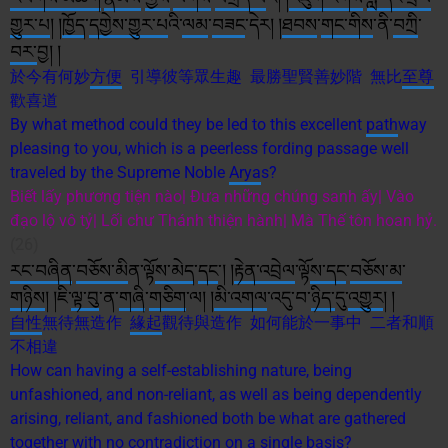
གྱུར་པ
། །
ཁྱོད
་
དག
ས་
གྱུར་པ
འི་
ལམ
་
བཟང
་དེར། །
ཐབས
་
གང་གིས
་ནི་
བཀྲ
ི་
བར་
བྱ། །
於今有何妙
方便
引導彼等眾生趣 最勝聖賢善妙階 無比
至尊
歡喜道
By what method could they be led to this excellent
path
way
pleasing to you, which is a peerless fording passage well
traveled by the Supreme Noble
Arya
s?
Biết lấy phương tiện nào| Đưa những chúng sanh ấy| Vào
đạo lộ vô tỷ| Lối chư Thánh thiện hành| Mà Thế tôn hoan hỷ.
(26)
རང་བཞིན
་
བཅོས་མ
ིན་ལྟོ
ས་
མེད
་
དང
༌། །
རྟེན་འབྲེལ
་ལྟོ
ས་
དང
་
བཅོས་མ
་
གཉིས
། །ཇི་
ལྟ་བུ
་ན་
གཞི
་
གཅིག
་ལ། །
མི་
འགལ
་འདུ་བ་
ཉིད་
དུ་
འགྱུར
། །
自性
無待無造作
緣起
觀待與造作 如何能於一事中 二者和順
不相違
How can having a self-establishing nature, being
unfashioned, and non-reliant, as well as being dependently
arising, reliant, and fashioned both be what are gathered
together with no contradiction on a single basis?