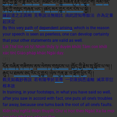
ཁྱོད་ཀྱི
་
སྨྲ
་བ་
ཟླ་
མེད་པར
། །
མཐོང་བ
འི་
རྒྱུ་
མཚན
་
རྟེན
་
འབྱུང
་གི།
ལམ
་
འདི
་
ཉིད་ཀྱི
་
གསུང
་
གཞན་ཡང
༌། །
ཚད་མར
་
གྱུར
་
བར་
ངེས་པ
་སྐྱེ། །
緣起
道之正因相 見尊說法無能比 由此證知尊餘法 亦為定量
起決定
By this very
path
of
dependent arising
, which is the reason
your speech is seen as peerless, one can develop certainty
that your other statements are valid as well.
Lời Thế tôn vô tỷ| Nhơn thấy lý duyên khởi| Tâm con khởi
xác tín| Giáo pháp khác Ngài dạy.
(31)
དོན་
བཞིན
་
གཟིགས
་ན
ས་
ལེགས
་
གསུངས་པ
། །
ཁྱོད་ཀྱི
་
རྗེས་སུ
་
སློབ་པ
་ལ། །
རྒུད་པ་
ཐམས་ཅད
་
རིང་དུ
་
གྱུར
། །ཉེ
ས་
ཀུན
་
རྩ་བ
་
ལྡོག
་
ཕྱིར
་རོ། །
觀見如義妙善說 若有隨學於
至尊
一切衰損悉遠離 滅眾罪愆
根本故
In training, in your footsteps, in what you have said so well,
after you saw in accord with fact, one puts all one’s troubles
far away, because one turns back the root of all one’s faults.
Kiến như nghĩa thiện thuyết| Chư vị học theo Ngài| Xa lìa mọi