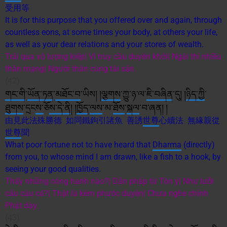
受用等
It is for this purpose that you offered over and again, through
countless eons, at some times your body, at others your life,
as well as your dear relations and your stores of wealth.
Trải qua vô lượng kiếp| Vì truy cầu duyên khởi| Ngài thí nhiều
thân mạng| Người thân cùng tài sản.
(42)
གང་གི
་
ཡོན་ཏན
་
མཐོང་བ
་ཡིས། །
ལྕགས
་ཀྱུ་ཉ་ལ་
ཇི་བཞིན
་དུ། །
ཉིད་ཀྱི
་
ཐུགས
་དྲང
ས་
ཅོ
ས་
དེ་ནི
། །
ཁྱོད
་
ལས
་མ་
ཐོས
་
སྐལ
་བ་ཞན། །
由見此法殊勝德 如同鐵鉤引諸魚 善誘
世尊
心續法 無緣親從
世尊
聞
What poor fortune not to have heard that
Dharma
(directly)
from you, to whose mind I am drawn, like a fish to a hook, by
seeing your good qualities.
Thấy những công hạnh nào?| Dẫn pháp từ Tôn ý| Như lưỡi
câu câu cá?| Thật là kém phước duyên| Chưa nghe chính
Phật dạy.
(43)