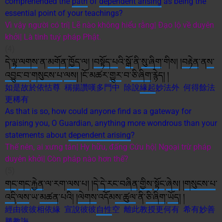
comprehended the
path
of
dependent arising
as being the
essential point of your teachings?
Vì vậy người có trí| Lẽ nào không hiểu rằng| Đạo lộ về duyên
khởi| Là tinh tuý pháp Phật.
(4)
དེ་
ལྟ་
ལགས
་ན་
མགོན
་
ཁྱོད
་ལ། །
བསྟོད་པ
འི་
སྒོ་
ནི་
སུ་
ཞིག
་གིས། །
བརྟེན
་ན
ས་
འབྱུང་བ
་
གསུངས་པ
་
ལས
། །ངོ་མཚར་
གྱུར
་བ་
ཅི་
ཞིག
་རྙེད། །
如是故於依怙尊 稱揚讚嘆多門中 除說
緣起
妙法外 何得餘法
更稀有
As that is so, how could anyone find as a gateway for
praising you, O Guardian, anything more wondrous than your
statements about
dependent arising
?
Thế nên, ai xưng tán| Hy hữu, đấng Cứu hộ| Ngoại trừ pháp
duyên khởi| Còn pháp nào hơn thế?
(5)
གང
་
གང
་
རྐྱེན
་ལ་རག་
ལས
་པ། །དེ
་དེ་
རང་བཞིན
་
གྱིས
་
སྟོང
་
ཞེས
། །
གསུངས་པ
་
འདི
་
ལས
་ཡ་
མཚན
་པའི། །
ལེགས
་འདོམ
ས་
ཚུལ
་ནི་
ཅི་
ཞིག
་
ཡོད
། །
經由彼彼相依緣 宣說彼彼
自性
空 離此教授更何有 希有妙善
勝教誨