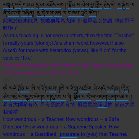
བསྟན
་
འདི
་
གཞན
་
དུ་མ་
མཐོང་བ
ས། །
སྟོན་པ
་
ཞེས
་
བྱ་
ཁྱོད
་
ཉིད་
དེ།།
ཝ་སྐྱེས
་ལ་
ནི་
སེང་གེ
་
བཞིན
། །
མུ་སྟེགས
་
ཅན་
ལ་
གཅམ་བུ
འི་
ཚིག
།
此教於餘未能見 故唯稱尊為大師 外道竊名以飾讚 猶如野干
呼獅子
As this teaching is not seen in others, then the title “Teacher”
is really yours (alone); it’s a sham word, however, if also
(used) for those with heterodox (views), like “lion” for the
species “fox.”
Pháp này không đâu thấy| Nên tôn Ngài Đạo sư| Ngoại đạo
chỉ khoa trương| Gọi chồn là sư tử.
(8)
ཨེ་མའོ་
སྟོན་པ
་ཨེ་མའོ་
སྐྱབས
། །ཨེ་མའོ་
སྨྲ
་
མཆོག
་ཨེ་མའོ་
མགོན
། །
རྟེན
་
ཅིང
་
འབྲེལ
་
འབྱུང
་
ལེགས
་
གསུངས་པ
འི། །
སྟོན་པ
་དེ་
ལ་
བདག་
ཕྱག་འཚལ
། །
希有大師希有依 希有勝說希有怙 極善宣說
緣起
教 於彼大師
我敬禮
How wondrous – a Teacher! How wondrous – a Safe
Direction! How wondrous – a Supreme Speaker! How
wondrous – a Guardian! I
prostrat
e to (you) that Teacher,