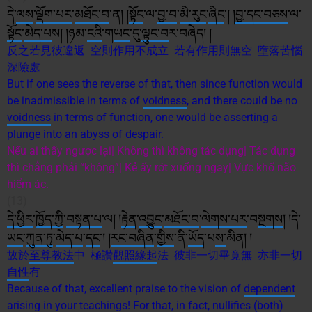
དེ་
ལས
་
ལྡོག་པར
་
མཐོང་བ
་ན། །
སྟོང
་ལ་
བྱ་བ
་
མི་རུང
་
ཞིང
༌། །
བྱ་
དང་བཅས
་ལ་
སྟོང
་
མེད་པ
ས། །ཉམ་
ངའི
་ག
ཡང
་དུ་
ལྟུང་བ
ར་བཞེད། །
反之若見彼違返 空則作用不成立 若有作用則無空 墮落苦惱
深險處
But if one sees the reverse of that, then since function would
be inadmissible in terms of
voidness
, and there could be no
voidness
in terms of function, one would be asserting a
plunge into an abyss of despair.
Nếu ai thấy ngược lại| Không thì không tác dụng| Tác dụng
thì chẳng phải “không”| Kẻ ấy rớt xuống ngay| Vực khổ não
hiểm ác.
(13)
དེ་ཕྱིར
་
ཁྱོད་ཀྱི
་
བསྟན་པ
་ལ། །
རྟེན
་
འབྱུང
་
མཐོང་བ
་
ལེགས་པར
་བ
སྔགས
། །དེ་
ཡང
་
ཀུན་ཏུ
་
མེད་པ
་
དང
༌། །
རང་བཞིན
་
གྱིས
་ནི་
ཡོད
་པ
ས་
མིན། །
故於
至尊
教法
中 極讚
觀照
緣起
法 彼非一切畢竟無 亦非一切
自性
有
Because of that, excellent praise to the vision of
dependent
arising
in your teachings! For that, in fact, nullifies (both)