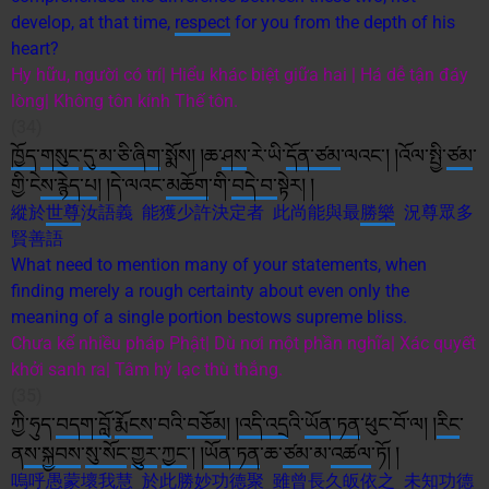
develop, at that time,
respect
for you from the depth of his
heart?
Hy hữu, người có trí| Hiểu khác biệt giữa hai | Há dễ tận đáy
lòng| Không tôn kính Thế tôn.
(34)
ཁྱོད
་
གསུང
་
དུ་མ་
ཅི་
ཞིག
་སྨོས། །ཆ་
ཤས
་རེ་ཡི་
དོན་
ཙམ
་ལའང༌། །འོལ་སྤྱི་
ཙམ
་
གྱི་ངེ
ས་
རྙེད་པ
། །དེ་ལའང་
མཆོག
་གི་
བདེ་བ་
སྟེར། །
縱於
世尊
汝語義 能獲少許決定者 此尚能與最
勝樂
況尊眾多
賢善語
What need to mention many of your statements, when
finding merely a rough certainty about even only the
meaning of a single portion bestows supreme bliss.
Chưa kể nhiều pháp Phật| Dù nơi một phần nghĩa| Xác quyết
khởi sanh ra| Tâm hỷ lạc thù thắng.
(35)
ཀྱི་ཧུད་
བདག་
བློ
་
རྨོངས
་བའི་
བཅོམ
། །
འདི་འདྲ
འི་
ཡོན་ཏན
་ཕུང་བོ་ལ། །
རིང
་
ན
ས་
སྐྱབས
་
སུ་
སོང
་
གྱུར
་
ཀྱང
༌། །
ཡོན་ཏན
་ཆ་
ཙམ
་མ་
འཚལ
་ཏོ། །
嗚呼愚蒙壞我慧 於此勝妙功德聚 雖曾長久
皈依
之 未知功德