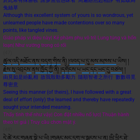
於此希有殊勝教 諸多無智愚昧者 周遍紛然起相諍 有如跋縛
兔絲草
Although this excellent system of yours is so wondrous, yet
unlearned people have made contentions over so many
points, like tangled vines.
Giáo pháp vi diệu này| Kẻ phàm phu vô trí| Lung túng và hổn
loạn| Như vướng trong cỏ rối
(47)
ཚུལ
་
འདི
་
མཐོང་ནས
་
བདག་གིས
་ནི། །
འབད་པ
་དུ་མ
ས་
མཁས་པ
་ཡིས། །
རྗེས་སུ
་འབྲང
ས་
ན
ས་
ཁྱོད་ཀྱི
་ནི། །
དགོངས
་པ་
ཡང
་
དང
་
ཡང
་དུ་
བཙལ
། །
由見如是紛亂相 故我殷勤多勵力 隨順智者之所行 數數尋覓
尊密意
Seeing this manner (of theirs), I have followed with a great
deal of effort (only) the learned and thereby have repeatedly
sought your intended meaning.
Thấy tình thế như vậy| Con đặt nhiều nổ lực| Thuận hành
theo trí giả | Truy cầu chơn mật ý.
(48)
དེ་ཚེ
་
རང་གཞན
་
སྡེ
་པ་ཡི། །
གཞུང
་མང་
དག་
ལ་
སྦྱང
ས་
པ་ན། །ཕྱི་
ཕྱིར
་
ཐེ་