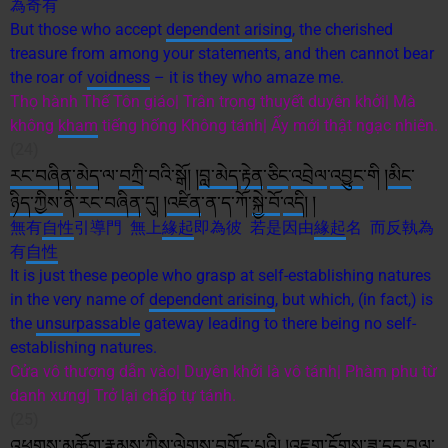
為奇有
But those who accept
dependent arising
, the cherished
treasure from among your statements, and then cannot bear
the roar of
voidness
– it is they who amaze me.
Thọ hành Thế Tôn giáo| Trân trọng thuyết duyên khởi| Mà
không
kham
tiếng hống Không tánh| Ấy mới thật ngạc nhiên.
(24)
རང་བཞིན
་
མེད
་ལ་
བཀྲ
ི་བའི་སྒོ། །
བླ་མེད
་
རྟེན
་
ཅིང
་
འབྲེལ
་
འབྱུང
་གི །
མིང
་
ཉིད་ཀྱི
ས་
ནི་
རང་བཞིན
་དུ། །
འཛིན
་ན་ད་ཀོ་
སྐྱེ་བོ
་
འདི
། །
無有
自性
引導門 無上
緣起
即為彼 若是因由
緣起
名 而反執為
有
自性
It is just these people who grasp at self-establishing natures
in the very name of
dependent arising
, but which, (in fact,) is
the
unsurpassable
gateway leading to there being no self-
establishing natures.
Cửa vô thượng dẫn vào| Duyên khởi là vô tánh| Phàm phu từ
danh xưng| Trở lại chấp tự tánh.
(25)
འཕགས་མ
ཆོག
་
རྣམས
་
ཀྱིས
་
ལེགས
་
བགྲོད་པ
འི། །
འཇུག་ངོགས
་
ཟླ་
དང་བྲལ
་