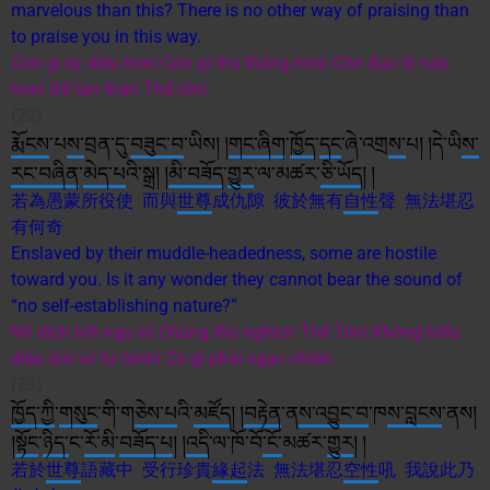
marvelous than this? There is no other way of praising than
to praise you in this way.
Còn gì kỳ diệu hơn| Còn gì thù thắng hơn| Còn đạo lý nào
hơn| Để tán thán Thế tôn|
(22)
རྨོངས
་པ
ས་
བྲན་དུ་
བཟུང་བ
་ཡིས། །
གང་ཞིག
་
ཁྱོད
་
དང
་ཞེ་འགྲ
ས་
པ། །དེ་ཡི
ས་
རང་བཞིན
་
མེད་པ
འི་སྒྲ། །
མི་
བཟོད
་
གྱུར
་ལ་མཚར་
ཅི་
ཡོད
། །
若為愚蒙所役使 而與
世尊
成仇隙 彼於無有
自性
聲 無法堪忍
有何奇
Enslaved by their muddle-headedness, some are hostile
toward you. Is it any wonder they cannot bear the sound of
“no self-establishing nature?”
Nô dịch bởi ngu si| Chúng thù nghịch Thế Tôn| Không hiểu
diệu âm vô tự tánh| Có gì phải ngạc nhiên.
(23)
ཁྱོད་ཀྱི
་
གསུང
་གི་ག
ཅེས་པ
འི་
མཛོད
། །
བརྟེན
་ན
ས་
འབྱུང་བ
་ཁ
ས་
བླངས
་ནས།
།
སྟོང
་
ཉིད་
ང་
རོ་མ
ི་
བཟོད་པ
། །
འདི
་ལ་ཁོ་བོ
་ངོ་
མཚར་
གྱུར
། །
若於
世尊
語藏中 受行珍貴
緣起
法 無法堪忍
空性
吼 我說此乃