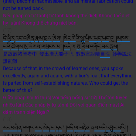
(then) become inadmissible, and all mental fabrication could
not be turned back.
Nếu pháp có tự tánh| tự tánh không thể diệt| Không thể diệt
hý luận| Không thể chứng niết bàn.
(17)
དེ་ཕྱིར
་
རང་བཞིན
་
རྣམ
་
བྲལ
་
ཞེས
། །
སེང་གེ
འི་
སྒྲ་
ཡི
ས་
ཡང
་
ཡང
་དུ། །
མཁས་
པའི
་
ཚོགས
་
སུ་
ལེགས
་
གསུངས་པ
། །
འདི
་ལ་
སུ་
ཡི
ས་
འགོང་
བར་
ནུས
། །
是故於諸智者中 發出廣大獅子吼 數數宣說離
自性
妙善說法
誰能難
Because of that, in the crowd of learned ones, you spoke
excellently, again and again, with a lion’s roar, that everything
is parted from self-establishing natures. Who could get the
better of this?
Giữa pháp hội trí thức| Với tiếng hống sư tử| Thế tôn tuyên
nhiều lần| Các pháp ly tự tánh| Đối với quan điểm này| Ai
dám tranh biện Ngài?
(18)
རང་བཞིན
་འགའ་
ཡང
་
མེད་པ
་
དང
༌། །
འདི
་
ལ་བརྟེན
་ན
ས་
འདི
་
འབྱུང་བ
འི། །
རྣམ
་གཞག་
ཐམས་ཅད
་འཐད་པ་
གཉིས
། །
མི་
འགལ
་འདུ་བ་སྨོ
ས་
ཅི་
ད
གོས
། །