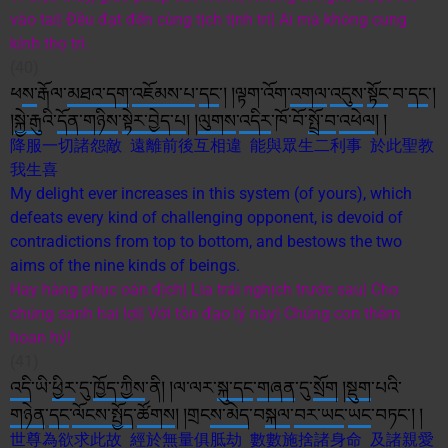
vào tai| Đều đạt đến cùng tịch tịnh trí| Ai mà không cung
kính thọ trì.
(40)
ཕ
ས་
རྒོལ་
མཐའ་དག
་
འཇོམས་པ
་
དང
༌། །ལྟག་འོག་
འགལ
་
འདུས
་
སྟོང
་བ་
དང
༌།
།
སྐྱེ་རྒུ
འི་
དོན་
གཉིས
་
སྟེར་
བྱེད་པ
། །
ལུགས
་
འདིར
་ཁོ་བོ་
སྤྲོ་བ
་
འཕེལ
། །
降服一切諸怨敵 遠離前後互相違 能與眾生二利事 於此聖教
我生喜
My delight ever increases in this system (of yours), which
defeats every kind of challenging opponent, is devoid of
contradictions from top to bottom, and bestows the two
aims of the nine kinds of beings.
Hay hàng phục oán địch| Lìa trái nghịch trước sau| Cho
chúng sanh hai lợi| Với tôn đạo lý này| Chúng con thêm
hoan hỷ!
(41)
འདི
་ཡི་
ཕྱིར
་དུ་
ཁྱོད་ཀྱིས
་ནི། །ལ་ལར་
སྐུ་
དང
་
གཞན
་དུ་
སྲོག
།
སྡུག
་པའི་
གཉེན
་
དང
་
ལོངས་སྤྱོད
་
ཚོགས
། །གྲང
ས་
མེད
་བ
སྐལ
་
བར་
ཡང
་
ཡང
་བཏང༌། །
世尊
為欲求此故 經於無量俱胝劫 數數施捨諸身命 及諸親愛