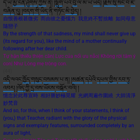
དེ་ཡི་
མྱ་ངན
་
ཤུགས
་
ཀྱིས
་ནི། །
སྡུག
་པའི་
བུ་
ལ་མ་ཡི་
ཡིད།
།
རྗེས་སུ
་
སོང
་བ་
ཇི་
བཞིན
་དུ། །
བདག་གི
་
ཡིད་
ནི་གཏོང་
མི་
བྱེད
། །
自恨善根甚微劣 而由彼之憂惱力 我意終不暫捨離 如同母意
隨戀子
By the strength of that sadness, my mind shall never give up
(its regard for you), like the mind of a mother continually
following after her dear child.
Tự hận thiếu thiện căn| Lực của nổi ưu não| Không rời tâm ý
con| Như Lòng mẹ trông con.
(44)
འདི
་ལའང་
ཁྱོད
་
གསུང
་
བསམས
་པ་ན། །
མཚན
་
དཔེ
འི་
དཔལ
་
གྱིས
་
རབ་ཏུ
་
འབར
། །
འོད་
ཀྱི་
དྲ་བ
ས་
ཡོངས
་
བསྐོར
་བའི། །
憶念於此尊宣時 相好勝妙極晃耀 光網周遍作圍繞 大師清淨
妙梵音
And so, for this, when I think of your statements, I think of
(you,) that Teacher, radiant with the glory of the physical
signs and exemplary features, surrounded completely by an
aura of light,