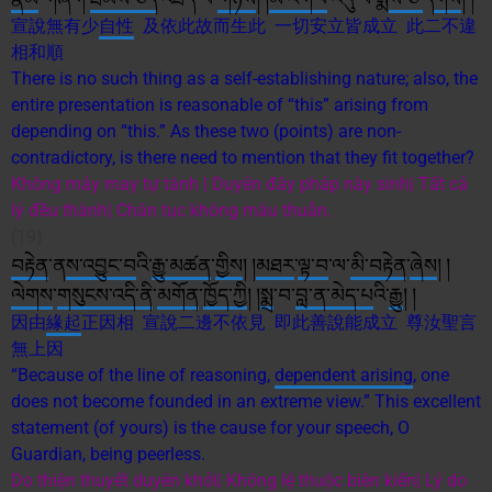
宣說無有少
自性
及依此故而生此 一切安立皆成立 此二不違
相和順
There is no such thing as a self-establishing nature; also, the
entire presentation is reasonable of “this” arising from
depending on “this.” As these two (points) are non-
contradictory, is there need to mention that they fit together?
Không mảy may tự tánh | Duyên đây pháp này sinh| Tất cả
lý đều thành| Chân tục không mâu thuẫn.
(19)
བརྟེན
་ན
ས་
འབྱུང་བ
འི་
རྒྱུ་
མཚན
་
གྱིས
། །
མཐར
་
ལྟ་བ
་ལ་
མི་
བརྟེན
་
ཞེས
། །
ལེགས
་
གསུང
ས་
འདི་ནི
་
མགོན
་
ཁྱོད་ཀྱི
། །
སྨྲ
་བ་
བླ་ན་མེད་པ
འི་
རྒྱ
ུ། །
因由
緣起
正因相 宣說二邊不依見 即此善說能成立 尊汝聖言
無上因
“Because of the line of reasoning,
dependent arising
, one
does not become founded in an extreme view.” This excellent
statement (of yours) is the cause for your speech, O
Guardian, being peerless.
Do thiện thuyết duyên khởi| Không lệ thuộc biên kiến| Lý do