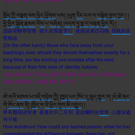
suy tổn| Nhổ tận gốc sai lầm.
(32)
ཁྱོད་ཀྱི
་
བསྟན
་
ལས
་
ཕྱིར
་
ཕྱོགས
་པས། །ཡུན་
རིང
་ངལ་བ་
བསྟེན
་
བྱས
་
ཀྱང
༌། །
ཕྱི་
ཕྱིར
་
སྐྱོན
་
རྣམས
་བོ
ས་
པ་
བཞིན
། །
བདག་
ཏུ་
ལྟ་བ
་
བརྟན
་
ཕྱིར
་རོ། །
因由背離尊聖教 雖久依靠疲
苦行
後後諸過仍召喚
我執
邪見
堅植故
(On the other hand,) those who face away from your
teachings, even should they devote themselves wearily for a
long time, are like inviting one mistake after the next,
because of their firm view of identity natures.
Quay lưng với Thánh giáo| Dù khổ hạnh dài lâu| Càng gọi,
càng sai lầm| Do ngã kiến kiên cố
(33)
ཨེ་མའོ་
མཁས་པ
་
འདི
་
གཉིས
་ཀྱི། །
ཁྱད་པར
་
ཁོང་དུ
་ཆུད་
གྱུར
་བ། །
དེ་ཚེ
་
རྐང
་
གི་
ཁོང་ནས
་ནི། །
ཁྱོད
་ལ་
ཅི་
ཕྱིར
་
གུས
་
མི་འགྱུར
། །
希有難得諸智者 善達此中二分別 是故爾時於
世尊
心髓深處
何不敬
How wondrous! How could any learned person, when he has
comprehended the difference between these two, not