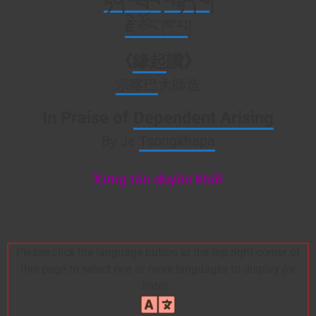
རྟེན་འབྲེལ
་
བསྟོད་པ
།
རྗེ་
ཙོང་ཁ་པ
།
《
緣起
讚》
宗喀巴
大師造
In Praise of
Dependent Arising
By Je
Tsongkhapa
Xưng tán duyên khởi
Please click the language button at the top right corner of
this page to select one or more languages to display (or
hide):