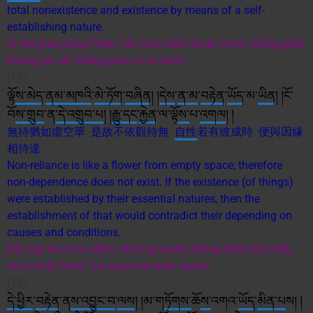
total nonexistence and existence by means of a self-
establishing nature.
Vì thế giáo pháp Phật| Tán thán kiến duyên khởi| Chẳng phải
không tất cả| Chẳng phải có tự tánh.
(14)
ལྟོ
ས་
མེད
་
ནམ་མཁའི
་
མེ་ཏོག
་
བཞིན
། །
དེས
་
ན་མ
་
བརྟེན
་
ཡོད
་མ་
ཡིན
། །ངོ་
བོ
ས་
གྲུབ
་ན
་དེ་
འགྲུབ་པ
། །
རྒྱུ་
དང
་
རྐྱེན
་ལ་ལྟོ
ས་
པ་
འགལ
། །
無待猶如虛空華 是故不依觀待無
自性
若有彼成時 便與因緣
相待違
Non-reliance is like a flower from empty space; therefore
non-dependence does not exist. If the existence (of things)
were established by their essential natures, then the
establishment of that would contradict their depending on
causes and conditions.
Độc lập như hoa đốm | Không duyên không hiện hữu| Nếu
nó có thật tánh| Trái quan hệ nhân duyên.
(15)
དེ་ཕྱིར
་
བརྟེན
་ན
ས་
འབྱུང་བ
་
ལས
། །མ་ག
ཏོག
ས་
ཆོ
ས་
འགའ་
ཡོད
་
མིན་པ
ས། །