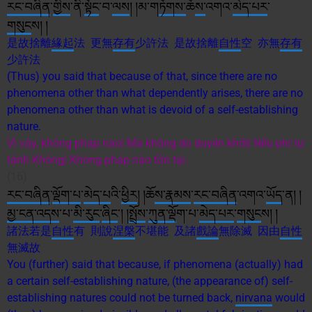
རང་བཞིན
་
གྱིས
་ནི་
སྟོང
་བ་
ལས
། །མ་ག
ཏོག
ས་
ཆོ
ས་
འགའ་
མེད་པར
་
གསུང
ས། །
是故捨離
緣起
法 更無
存有
少許法 是故捨離
自性
空 亦無
存有
少許法
(Thus) you said that because of that, since there are no
phenomena other than what dependently arises, there are no
phenomena other than what is devoid of a self-establishing
nature.
Vì vây, không pháp nào| Mà không do duyên khởi| Nếu phi tự
tánh Không| Không pháp nào tồn tại.
(16)
རང་བཞིན
་
ལྡོག་པ
་
མེད་པ
འི་
ཕྱིར
། །ཆོ
ས་
རྣམས
་
རང་བཞིན
་འགའ་
ཡོད
་ན། །
མྱ་ངན་འདས
་པ་
མི་རུང
་
ཞིང
༌། །
སྤྲོས
་
ཀུན་ལ
ྡོག་པ་
མེད་པར
་
གསུང
ས། །
諸法若是
自性
有 則說
涅槃
不堪能 及諸
戲論
無除滅 因由
自性
無滅故
You (further) said that because, if phenomena (actually) had
a certain self-establishing nature, (the appearance of) self-
establishing natures could not be turned back,
nirvana
would