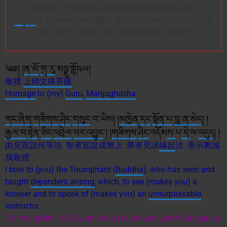
請點擊右上角按鈕以選擇語言顯示(或隱藏)功能:
བོད
་
ཡིག
་ | Tibetan Text | 藏文, 中文 | Chinese Text, English
Text | 英文, Tiếng Việt | Vietnamese | 越南文
༄༅། །
ན་མོ
་
གུ་རུ
་མཉྫུ་གྷོཥཡ།
敬禮
上師
文殊
菩薩
Homage
to (my)
Guru
,
Manjughosha
.
(1)
གང་ཞིག
་
གཟིགས
་
ཤིང
་
གསུང
་བ་ཡིས། །
མཁྱེན
་
དང
་
སྟོན་པ
་
བླ་ན་མེད
། །
རྒྱལ་བ
་
རྟེན
་
ཅིང
་
འབྲེལ
་
བར་
འབྱུང
༌། །
གཟིགས
་
ཤིང
་འདོམ
ས་
པ
་དེ་
ལ་
འདུད
། །
由見宣說何等法 智者宣說成無上 勝者見諸
緣起
法 垂示教誡
我敬禮
I bow to (you) the Triumphant (
Buddha
), who has seen and
taught
dependent arising
, which, to see (makes you) a
knower and to speak of (makes you) an
unsurpassable
instructor.
Tôn trọng kính lễ Diệu âm bồ tát | Chứng thuyết những pháp