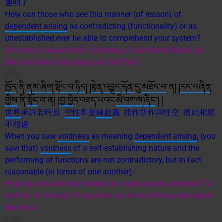
趣明了
How can those who see this manner (of reason) of
dependent arising
as contradicting (functionality) or as
unestablished ever be able to comprehend your system?
Cho rằng lý duyên khởi| Lỗi tương vi, bất thành| Người ấy
làm sao hiểu| Giáo pháp của Thế Tôn?
(11)
ཁྱོད
་ནི་
ནམ་ཞིག
་
སྟོང་བ་ཉིད
། །
རྟེན
་
འབྱུང
་
དོན་
དུ་
མཐོང་བ
་ན། །
རང་བཞིན
་
གྱིས
་ནི་
སྟོང
་བ་ན། །
བྱ་བ
ྱེད་འཐད་པའང་
མི་
འགལ
་
ཞིང
༌། །
世尊
承許若時見
空性
即是
緣起
義 能作所作與性空 彼此相順
不相違
When you saw
voidness
as meaning
dependent arising
, (you
saw that)
voidness
of a self-establishing nature and the
performing of functions are not contradictory, but in fact
reasonable (in terms of one another).
Phật dạy nếu khi thấy| không tức nghĩa duyên sinh khởi| Tự
tánh ấy là “không”| Chấp nhận tác sở tác| Không trái nghịch
lẫn nhau.
(12)