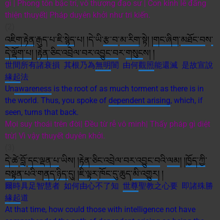
gì | Phong tôn bậc trí, vô thượng đạo sư | Con kính lễ đấng
thiện thuyết| Pháp duyên khởi như tri kiến.
(2)
འཇིག་རྟེན
་རྒུད་པ་
ཇི་སྙེད
་པ། །དེ་ཡི་
རྩ་བ
་
མ་རིག
་སྟེ། །
གང་ཞིག
་
མཐོང་བ
ས
་
དེ་
ལྡོག་པ
། །
རྟེན་ཅིང་འབྲེལ་བར་འབྱུང་བ
ར་
གསུང
ས། །
世間所有諸衰損 其根乃為
無明
闇 由何
觀照
能還滅 是故宣說
緣起
法
Un
awareness
is the root of as much torment as there is in
the world. Thus, you spoke of
dependent arising
, which, if
seen, turns that back.
Mọi suy thoái trên đời| Đều từ rễ vô minh| Thấy pháp gì diệt
trừ| Vì vậy thuyết duyên khởi.
(3)
དེ་ཚེ
་
བློ
་
དང་ལྡན་པ
་ཡིས། །
རྟེན་ཅིང་འབྲེལ་བར་འབྱུང་བ
འི་
ལམ
། །
ཁྱོད་ཀྱི
་
བསྟན་པའི
་ག
ནད
་
ཉིད་
དུ། །
ཇི་ལྟར
་
ཁོང་དུ
་ཆུད་
མི་འགྱུར
། །
爾時具足智慧者 如何由心不了知
世尊
聖教之心要 即諸殊勝
緣起
道
At that time, how could those with intelligence not have