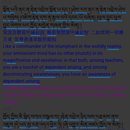
(37)
སྟོན་པ
འི་ནང་ན་
རྟེན་འབྲེལ
་
སྟོན་པ
་
དང
༌། །
ཤེས་རབ
་ནང་ན་
རྟེན་འབྲེལ
་
ཤེས་
པ
་
གཉིས
། །
འཇིག་རྟེན
་
དག་
ན་
རྒྱལ་བའི
་
དབང་པོ
་
བཞིན
། །
ཕུལ
་བྱུང་
ཕུལ
་
བྱུང་
ལེགས་པར
་
ཁྱོད
་
མཁྱེན
་
གཞན
་
གྱིས
་མིན། །
宣說言教當中
緣起
說
般若
智慧當中
緣起
智 二如世間一切勝
王者
世尊
善達非餘所能知
Like a commander of the triumphant in the worldly
realm
s,
your omniscient mind has no other (match) in its
m
agni
ficence and excellence, in that both, among teachers,
you are a teacher of
dependent arising
, and among
discriminating
awareness
es, you have an
awareness
of
dependent arising
.
Thuyết duyên khởi trong các thuyết| Trí duyên khởi trong các
trí| Như tối thắng vương trong đời| Thế Tôn chứng tri, không
ai khác.
(38)
ཁྱོད་ཀྱིས
་
ཇི་སྙེད
་
བཀའ
་
བསྩལ་བ
། །
རྟེན་འབྲེལ
་
ཉིད་
ལས
་བ
རྩ
མ
ས་
ན
ས་
འཇུག
།དེ་
ཡང
་
མྱ་ངན
་འདའ་
ཕྱིར
་ཏེ། །ཞི་
འགྱུར
་
མིན་
མཛད
་
ཁྱོད
་ལ་མིན། །