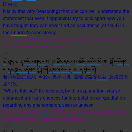
即由此
It is by this very (reasoning) that one can well understand the
statement that even if opponents try to pick apart how you
have taught, they can never find an occurrence (of fault) in
the
Dharma
’s consistency.
Thế tôn chơn thật thuyết| Kẻ vấn nạn thảm bại| Chẳng tìm ra
sơ hở; Khiến cho chúng khiếp đảm.
(29)
ཅི་
སླད་ཅེ་ན་
འདི
་
བཤད་པ
ས། །
མཐོང
་
དང
་མ་
མཐོང
་
དངོས་པོ
་ལ། །
སྒྲོ
་འ
དོག
ས་
པ་
དང
་
སྐུར་འདེབས
་ཀྱི། །གོ་
སྐབས
་
རིང་དུ
་
མཛད
་
ཕྱིར
་རོ། །
若謂何故由宣此 今於可見不可見 遠離增益妄
執著
及諸滅損
過愆故
“Why is this so?” It’s because, by this explanation, you’ve
distanced afar any chances for interpolation or repudiation
regarding any phenomenon, seen or unseen.
Thuyết này nhắm đích gì?| Các pháp thấy, không thấy| Viễn
ly lối chấp trước| Tăng ích và tổn giảm .
(30)