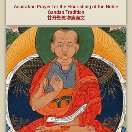
Aspiration Prayer for the Flourishing of the Noble
Gandan Tradition
甘丹聖教增廣願文