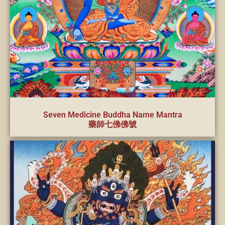
Seven Medicine Buddha Name Mantra
藥師七佛佛號