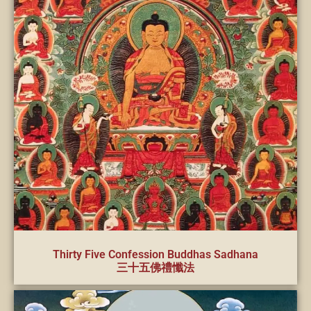
Thirty Five Confession Buddhas Sadhana
三十五佛禮懺法