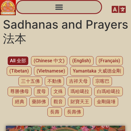
Sadhanas and Prayers
法本
All 全部
(Chinese 中文)
(English)
(Français)
(Tibetan)
(Vietnamese)
Yama
ntaka
大威德
金剛
三十五佛
不動佛
吉祥天母
宗喀巴
尊勝佛母
度母
文殊
瑪哈噶拉
白
瑪哈噶拉
經典
藥師佛
觀音
財寶
天王
金剛
薩埵
長壽
長壽佛