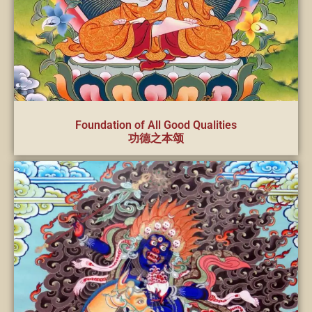
Foundation of All Good Qualities
功德之本颂