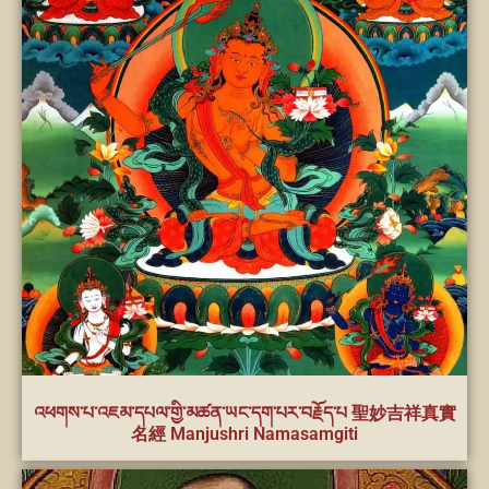
འཕགས་པ་འཇམ་དཔལ་གྱི་མཚན་ཡང་དག་པར་བརྗོད་པ 聖妙吉祥真實
名經 Manjushri Namasamgiti