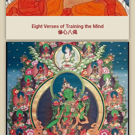
Eight Verses of Training the Mind
修心八偈