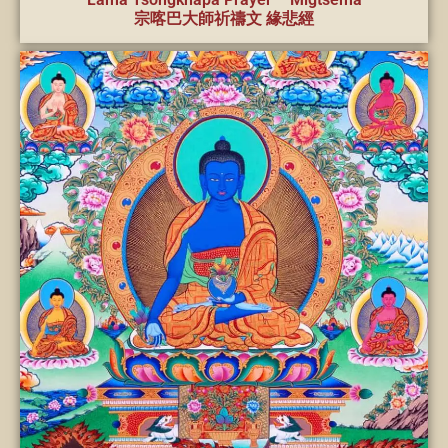
宗喀巴大師祈禱文 緣悲經