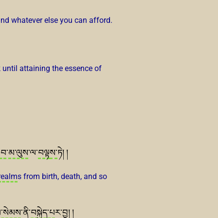
 and whatever else you can afford.
 until attaining the essence of
་བ
་
མ་ལུས
་ལ་
བལྟ
ས་
ཏེ། །
realm
s from birth, death, and so
བ་སེམས
་ནི་
བསྐྱེད་པ
ར་བྱ། །