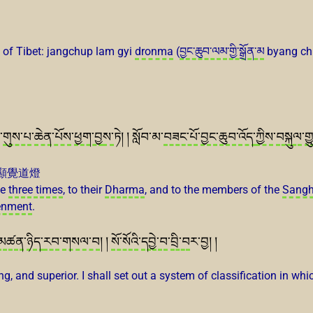
 of Tibet: jangchup lam gyi
dronma
(
བྱང་ཆུབ་ལམ་གྱི་སྒྲོན་མ
byang chu
་
གུས་པ
་
ཆེན་པོས
་
ཕྱག་བྱ
ས་
ཏེ། ། སློབ་མ་
བཟང་པོ
་
བྱང་ཆུབ
་
འོད་
ཀྱིས
་
བསྐུལ
་
ག
顯覺道燈
he
three times
, to their
Dharma
, and to the members of the
Sang
tenment
.
མཚན
་
ཉིད་
རབ
་
གསལ་བ
། །
སོ་སོའི
་
དབྱེ་བ
་
བྲི་བ
ར་བྱ། །
g, and superior. I shall set out a system of classification in whi