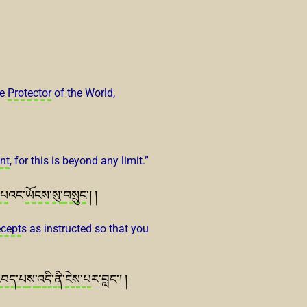
he
Protector
of the World,
nt
, for this is beyond any limit.”
་པ
འང་
ཡོངས
་
སུ་
བསྲུང
་། །
ecept
s as instructed so that you
བད་པ
ས་
འདི་ནི
་
ངེས་པ
ར་བླང་། །