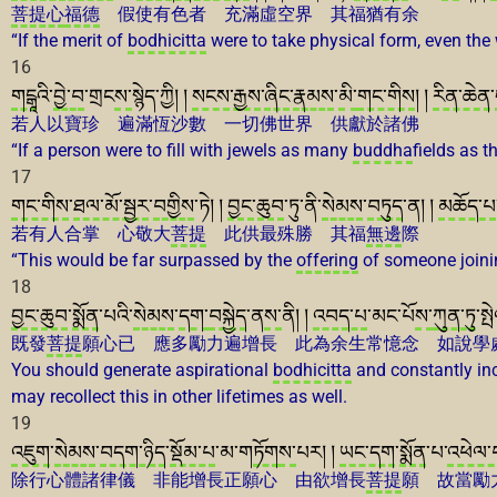
菩提心
福德
假使有色者 充滿虛空界 其福猶有余
“If the merit of
bodhicitta
were to take physical form, even the 
16
གང
ྒཱའི་
བྱེ་བ
་གྲང
ས་
སྙེད་ཀྱི། །
སངས་རྒྱས
་
ཞིང
་
རྣམས
་
མི་
གང་གིས
། །
རིན་ཆེན
་
若人以寶珍 遍滿恆沙數 一切佛世界 供獻於諸佛
“If a person were to fill with jewels as many
buddha
fields as 
17
གང་གིས
་
ཐལ་མོ་སྦྱར
་
བགྱིས
་ཏེ། །
བྱང་ཆུབ
་ཏུ་ནི་
སེམས
་
བཏུད
་ན། །
མཆོད་པ
若有人合掌 心敬大
菩提
此供最殊勝 其福
無邊
際
“This would be far surpassed by the
offering
of someone joinin
18
བྱང་ཆུབ
་
སྨོན
་པའི་
སེམས
་
དག་
བསྐྱེད
་ན
ས་
ནི། །
འབད་པ
་མང་པོ
ས་
ཀུན་ཏུ
་སྤ
既發
菩提
願心已 應多勵力遍增長 此為余生常憶念 如說學
You should generate aspirational
bodhicitta
and constantly inc
may recollect this in other lifetimes as well.
19
འཇུག
་
སེམས
་
བདག་ཉིད
་
སྡོམ་པ
་མ་ག
ཏོག
ས་
པར། །
ཡང་དག
་
སྨོན
་པ་
འཕེལ་
除行心體諸律儀 非能增長正願心 由欲增長
菩提
願 故當勵