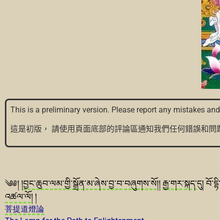
This is a preliminary version. Please report any mistakes a
這是初版，
請使用頁面底部的評論區通知我們任何錯誤和問
༄༅། །
བྱང་ཆུབ་ལམ་གྱི་སྒྲོན་མ
་
ཞེས་བྱ་བ
་
བཞུགས་སོ
།།
རྒྱ་གར
་
སྐད་
དུ། བོ་དྷ
འཚལ་ལོ
། །
菩提道燈論