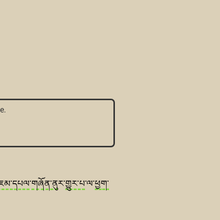
e.
ཇམ་དཔལ
་
གཞོན་ནུ
ར་
གྱུར་པ
་ལ་
ཕྱག་