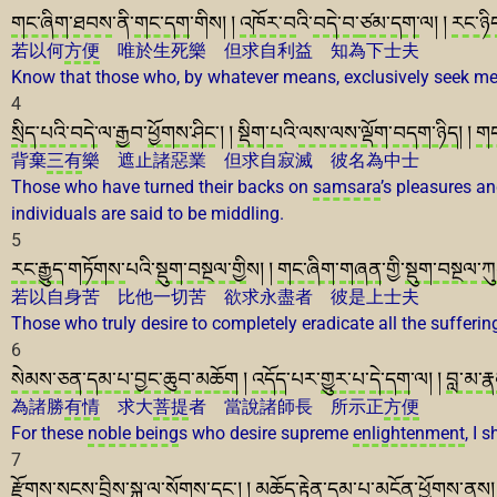
གང་ཞིག
་
ཐབས
་ནི་
གང་དག
་གིས། །
འཁོར་བ
འི་
བདེ་བ་
ཙམ
་
དག་
ལ། །
རང་ཉི
若以何
方便
唯於生死樂 但求自利益 知為下士夫
Know that those who, by whatever means, exclusively seek m
4
སྲིད་པའི
་
བདེ་
ལ་
རྒྱ
བ་
ཕྱོགས
་
ཤིང
་། །
སྡིག་པ
འི་
ལས
་
ལས
་
ལྡོག
་
བདག་ཉིད
། །
གང
背棄
三有
樂 遮止諸惡業 但求自寂滅 彼名為中士
Those who have turned their backs on
samsara
’s pleasures an
individuals are said to be middling.
5
རང་རྒྱུད
་ག
ཏོག
ས་
པའི་
སྡུག་བསྔལ་གྱི
ས། །
གང་ཞིག
་
གཞན
་གྱི་
སྡུག་བསྔལ
་
ཀ
若以自身苦 比他一切苦 欲求永盡者 彼是上士夫
Those who truly desire to completely eradicate all the sufferi
6
སེམས་ཅན
་
དམ་པ
་
བྱང་ཆུབ
་
མཆོག
།
འདོད
་པར་
གྱུར་པ
་
དེ་དག
་ལ། །
བླ་མ་ར
為諸勝
有情
求大
菩提
者 當說諸師長 所示正
方便
For these
noble being
s who desire supreme
enlightenment
, I 
7
རྫོགས
་
སངས
་བྲི
ས་
སྐུ་
ལ་
སོགས
་
དང
་། །
མཆོད་རྟེན
་
དམ་པ
་
མངོན
་
ཕྱོགས
་ནས།