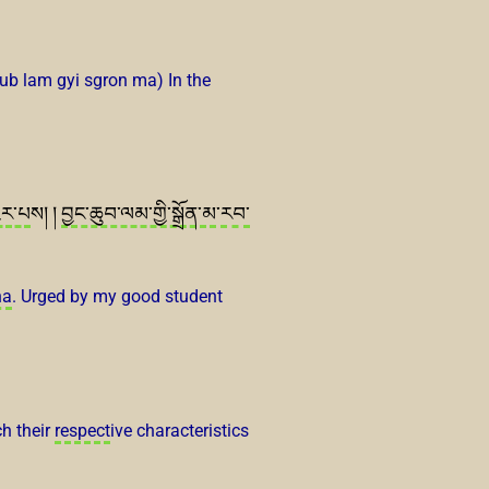
b lam gyi sgron ma) In the
ྱུར་པ
ས། །
བྱང་ཆུབ་ལམ་གྱི་སྒྲོན་མ
་
རབ་
ha
. Urged by my good student
ch their
respect
ive characteristics