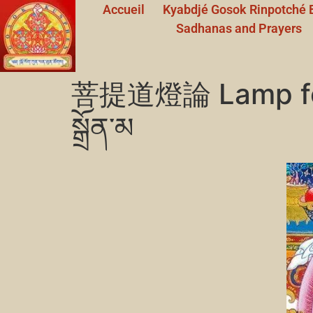
Accueil
Kyabdjé Gosok Rinpotché 
Sadhanas and Prayers
菩提道燈論 Lamp for th
སྒྲོན་མ