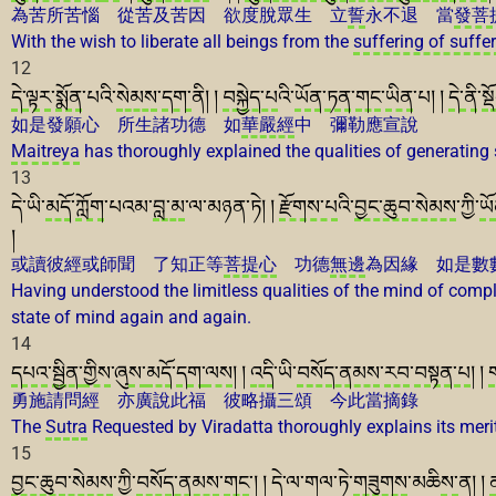
為苦所苦惱 從苦及苦因 欲度脫眾生 立
誓
永不退 當
發菩
With the wish to liberate all beings from the
suffering of suffe
12
དེ་ལྟར
་
སྨོན
་པའི་
སེམས
་
དག་
ནི། །
བསྐྱེད་པ
འི་
ཡོན་ཏན
་
གང
་
ཡིན
་པ། །
དེ་ནི
་
སྡ
如是發願心 所生諸功德 如
華嚴經
中 彌勒應宣說
Maitreya
has thoroughly explained the qualities of generating
13
དེ་ཡི་
མདོ
་
ཀློག
་པའམ་
བླ་མ
་ལ་མཉན་ཏེ། །
རྫོགས་པ
འི་
བྱང་ཆུབ་སེམས
་ཀྱི་
ཡ
།
或讀彼經或師聞 了知正等
菩提心
功德
無邊
為因緣 如是數
Having understood the limitless qualities of the mind of comp
state of mind again and again.
14
དཔའ
་
སྦྱིན་
གྱིས
་ཞུ
ས་
མདོ
་
དག་
ལས
། །
འདི
་ཡི་
བསོད་ནམས
་
རབ
་
བསྟན་པ
། །
勇施請問經 亦廣說此福 彼略攝三頌 今此當摘錄
The
Sutra
Requested by Viradatta thoroughly explains its merit
15
བྱང་ཆུབ་སེམས
་ཀྱི་
བསོད་ནམས
་
གང
་། ། དེ་ལ་གལ་ཏེ་
གཟུགས
་མཆི
ས་
ན། །