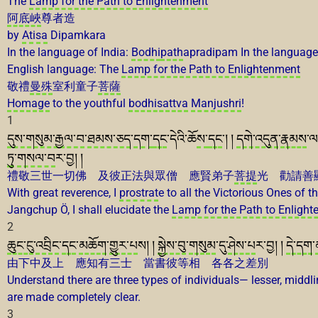
The
Lamp for the Path to Enlightenment
阿底峽
尊者造
by
Atisa
Dipamkara
In the language of India:
Bodhi
path
apradipam In the language
English language: The
Lamp for the Path to Enlightenment
敬禮
曼殊
室利童子
菩薩
Homage
to the youthful
bodhisattva
Manjushri
!
1
དུས་གསུམ་རྒྱལ་བ
་
ཐམས་ཅད
་
དག་
དང
་དེའི་ཆོ
ས་
དང
་། །
དགེ་འདུན
་
རྣམས
་ལ
ཏུ
་
གསལ་བ
ར་བྱ། །
禮敬三世一切佛 及彼正法與眾僧 應賢弟子
菩提
光 勸請善
With great reverence, I
prostrat
e to all the Victorious Ones of t
Jangchup Ö, I shall elucidate the
Lamp for the Path to Enligh
2
ཆུང་ངུ
་
འབྲིང
་
དང
་
མཆོག
་
གྱུར་པ
ས། །
སྐྱེས་བུ
་
གསུམ
་དུ་
ཤེས་པ
ར་བྱ། །
དེ་དག
་
由下中及上 應知有三士 當書彼等相 各各之差別
Understand there are three types of individuals— lesser, middlin
are made completely clear.
3