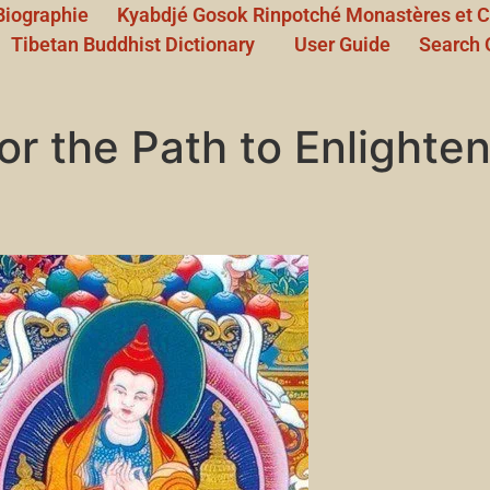
Biographie
Kyabdjé Gosok Rinpotché Monastères et C
Tibetan Buddhist Dictionary
User Guide
Search 
e Path to Enlightenmen