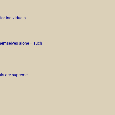
ior individuals.
r themselves alone— such
als are supreme.