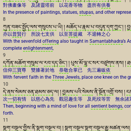
對佛畫像等 及諸靈塔前 以花香等物 盡所有
供養
In the presence of paintings, statues,
stupa
s, and other repres
8
ཀུན་བཟང
་
སྤྱོད་
ལས
་
གསུངས་པ
་ཡི། །
མཆོད་པ
་
རྣམ་པ
་
བདུན
་
དག་
ཀྱང
་། །
བ
亦以
普賢
行 所說七支供 以至
菩提
藏 不退轉之心
With the sevenfold
offering
also taught in
Samantabhadra
’s A
complete
enlightenment
,
9
དཀོན་མཆོག་གསུམ
་ལ་
རབ
་
དད
་
ཅིང
་། ། པུ
ས་
མོ་
ལྷ
་ང་སར་བཙུ
གས
་ནས། །
ཐ
信仰
三寶
尊 雙膝著於地
恭敬
合掌已 先三遍
皈依
With fervent faith in the
Three Jewels
, place one knee on the g
10
དེ་ནས
་
སེམས་ཅན
་
ཐམས་ཅད
་ལ། །
བྱམས་པ
འི་
སེམས
་ནི་
སྔོན་འགྲོ
་བས། །
ངན
次
一切有
情 以慈心為先 觀惡趣生等 及死歿等苦 無余諸
Then, beginning with a mind of love for all
sentient beings
, co
forth.
11
སྡུག་བསྔལ་གྱི
ས་
ནི་
སྡུག་བསྔལ
་བ། །
སྡུག་བསྔལ
་
སྡུག་བསྔལ
་
རྒྱུ་
མཚན
་
ལས
།