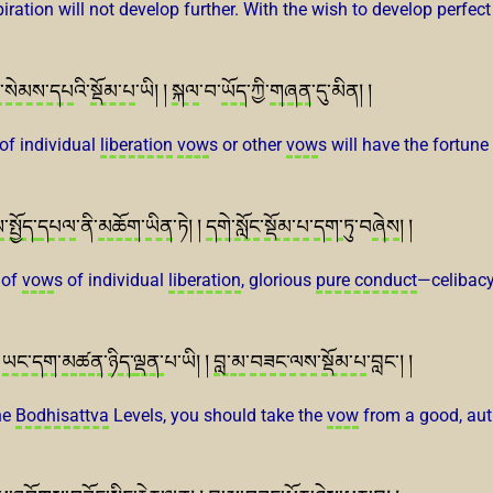
piration will not develop further. With the wish to develop perfec
བ་སེམས་དཔ
འི་
སྡོམ་པ
་ཡི། །
སྐལ
་བ་
ཡོད
་ཀྱི་
གཞན
་དུ་མིན། །
of individual
liberation
vow
s or other
vow
s will have the fortune
ས
་
སྤྱོད་
དཔལ
་ནི་
མཆོག
་
ཡིན
་ཏེ། །
དགེ་སློང
་
སྡོམ་པ
་
དག་
ཏུ་བ
ཞེས
། །
 of
vow
s of individual
liberation
, glorious
pure conduct
—celibacy
།
ཡང་དག
་
མཚན
་
ཉིད་
ལྡན་
པ་ཡི། །
བླ་མ
་
བཟང
་
ལས
་
སྡོམ་པ
་བླང་། །
The
Bodhisattva
Levels, you should take the
vow
from a good, auth