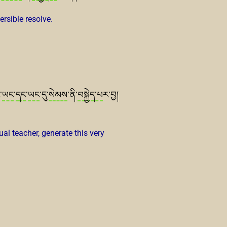
ersible resolve.
་
ཡང
་
དང
་
ཡང
་དུ་
སེམས
་ནི་
བསྐྱེད་པ
ར་བྱ།
tual teacher, generate this very