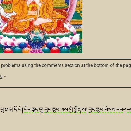
nd problems using the comments section at the bottom of the pag
題。
ི་པཱ་ཐ་པྲ་དི་པཾ།
བོད
་
སྐད་
དུ།
བྱང་ཆུབ་ལམ་གྱི་སྒྲོན་མ
།
བྱང་ཆུབ་སེམས་དཔ
འ་
འ