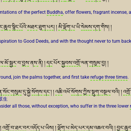
entations of the perfect
Buddha
, offer flowers, fragrant incense,
ྱང་ཆུབ
་
སྙིང་པོ
འི་
མཐར
་ཐུ
ག་པར
། །
མི་
ལྡོག་པ
་ཡི་
སེམས
་
དག་
གིས། །
spiration to Good Deeds, and with the thought never to turn back
ལ་མོ་སྦྱར
་བ་
བྱས
་ན
ས་
ནི། །
དང
་པོར་
སྐྱབས་འགྲོ་
ལན་
གསུམ
་བྱ། །
round, join the palms together, and first take
refuge
three times
.
་སོང
་
གསུམ
་དུ་སྐྱེ་
སོགས
་
དང
་། །
འཆི
་འཕོ་
སོགས
་
ཀྱིས
་
སྡུག་བསྔལ
་བའི། །
འགྲོ
眾生
nsider all those, without exception, who suffer in the three lower
 །
འགྲོ་བ
་
ཐར་བ
ར་
འདོད
་པ་ཡིས། །
ལྡོག་པ
་
མེད་པར
་
དམ
་འཆའ་བའི། །
བྱང་ཆུ