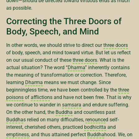
down—should be directed toward virtuous ends as much
as possible.
Correcting the Three Doors of
Body, Speech, and Mind
In other words, we should strive to direct our
three doors
of body, speech, and mind toward virtue. But let us reflect
on our usual conduct of these
three doors
. What is the
actual situation? The word “
Dharma
” inherently contains
the meaning of transformation or correction. Therefore,
learning
Dharma
means we must change. Since
beginningless time, we have been controlled by the
three
poisons
of
affliction
s and have not been free. That is why
we continue to wander in
samsara
and endure suffering.
On the other hand, the
Buddha
and countless past
Buddha
s relied on many difficulties,
renounce
d self-
interest, cherished others, practiced
bodhicitta
and
emptiness
, and thus attained perfect
Buddha
hood. We, on