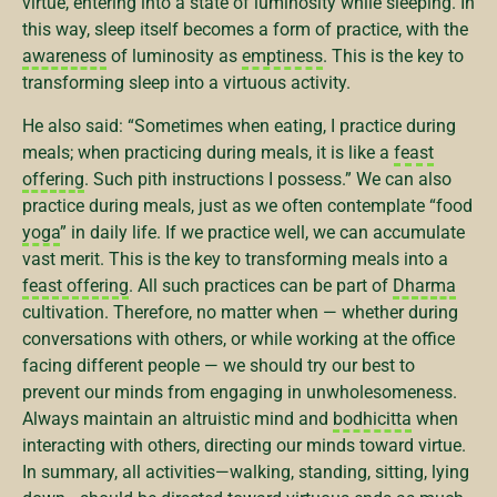
virtue, entering into a state of luminosity while sleeping. In
this way, sleep itself becomes a form of practice, with the
awareness
of luminosity as
emptiness
. This is the key to
transforming sleep into a virtuous activity.
He also said: “Sometimes when eating, I practice during
meals; when practicing during meals, it is like a
feast
offering
. Such pith instructions I possess.” We can also
practice during meals, just as we often contemplate “food
yoga
” in daily life. If we practice well, we can accumulate
vast merit. This is the key to transforming meals into a
feast offering
. All such practices can be part of
Dharma
cultivation. Therefore, no matter when — whether during
conversations with others, or while working at the office
facing different people — we should try our best to
prevent our minds from engaging in unwholesomeness.
Always maintain an altruistic mind and
bodhicitta
when
interacting with others, directing our minds toward virtue.
In summary, all activities—walking, standing, sitting, lying