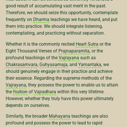
good result of accumulating vast merit in the past.
Therefore, we should seize this opportunity, contemplate
frequently on
Dharma
teachings we have heard, and put
them into practice. We should integrate listening,
contemplating, and practicing without separation.
Whether it is the commonly recited
Heart Sutra
or the
Eight Thousand Verses of
Prajnaparamita
, or the
profound teachings of the
Vajra
yana
such as
Chakrasamvara
,
Guhyasamaja
, and
Yamantaka
, we
should genuinely engage in their practice and achieve
their essence. Regarding the supreme methods of the
Vajra
yana
, they possess the power to enable us to attain
the
fruition
of
Vajradhara
within this very lifetime.
However, whether they truly have this power ultimately
depends on ourselves.
Similarly, the broader
Mahayana
teachings are also
profound and possess the power to lead to rapid