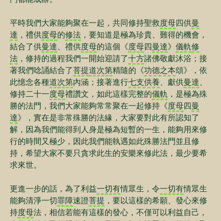
平時我們大家能夠聚在一起，共同修持聖救
度母
四供
曼
達
，禮供
度母
的
修法
，要知道是極為珍貴、難得的機會，
結合了供
曼達
、禮供
度母
的這個《
度母
四
曼達
》
儀軌
修
法
，修持的過程我們一開始迎請了
十方
諸佛敬獻沐浴；接
著我們唸誦結合了
菩提
道次第
精隨的《
功德之本
頌》，依
此憶念各種
道次第
內涵；接著進行
七支供養
、獻供
曼達
、
修持二十一
度母
禮讚文，如此這樣完整的
儀軌
，是極為殊
勝的法門，我們大家能夠常常聚在一起修持《
度母
四
曼
達
》，實在是非常殊勝的法緣，大家要對此有所認知了
解，因為我們能得到人身是極為短暫的一生，能夠用來修
行的時間又極少，因此我們能執遇如此殊勝法門並且修
持，希望大家不要只貪求此生的安樂來修此法，最少要希
求來世。
更進一步的話，為了利益
一切有
情眾生，令
一切有
情眾生
能夠清淨一切
罪障
速證
菩提
，要以這樣的希願、發心來修
持
度母
法，相信若能有這樣的發心，不僅可以利益自己，