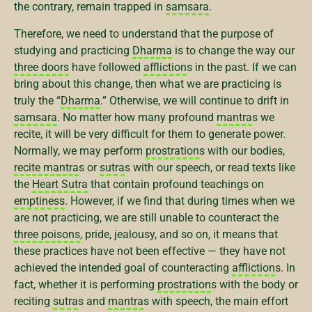
the contrary, remain trapped in
samsara
.
Therefore, we need to understand that the purpose of
studying and practicing
Dharma
is to change the way our
three doors
have followed
affliction
s in the past. If we can
bring about this change, then what we are practicing is
truly the “
Dharma
.” Otherwise, we will continue to drift in
samsara
. No matter how many profound
mantra
s we
recite, it will be very difficult for them to generate power.
Normally, we may perform
prostration
s with our bodies,
recite mantra
s or
sutra
s with our speech, or read texts like
the
Heart Sutra
that contain profound teachings on
emptiness
. However, if we find that during times when we
are not practicing, we are still unable to counteract the
three poisons
, pride, jealousy, and so on, it means that
these practices have not been effective — they have not
achieved the intended goal of counteracting
affliction
s. In
fact, whether it is performing
prostration
s with the body or
reciting
sutra
s and
mantra
s with speech, the main effort