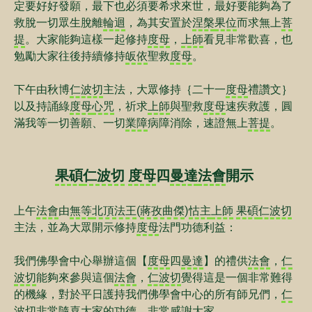
定要好好發願，最下也必須要希求來世，最好要能夠為了
救脫一切眾生脫離
輪迴
，為其安置於
涅槃
果位
而求無上
菩
提
。大家能夠這樣一起修持
度母
，
上師
看見非常歡喜，也
勉勵大家往後持續修持
皈依
聖救
度母
。
下午由秋博
仁波切
主法，大眾修持｛二十一
度母
禮讚文｝
以及持誦綠
度母
心咒
，祈求
上師
與聖救
度母
速疾救護，圓
滿我等一切善願、一切
業障
病障消除，速證無上
菩提
。
果碩
仁波切
度母
四
曼達
法會
開示
上午
法會
由
無等
北頂法王
(
蔣孜曲傑
)
怙主
上師
果碩
仁波切
主法，並為大眾開示修持
度母
法門功德利益：
我們佛學會中心舉辦這個【
度母
四
曼達
】的禮供
法會
，
仁
波切
能夠來參與這個
法會
，
仁波切
覺得這是一個非常難得
的機緣，對於平日護持我們佛學會中心的所有師兄們，
仁
波切
非常
隨喜
大家的功德，非常感謝大家。