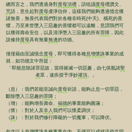
總而言之，我們透過身對
度母
頂禮
，語唸誦
度母
禮讚文、
咒
語，意生起對
度母
虔淨信仰，這樣我們能夠透過憶念獲
諸無畏，無畏代表我們對於各種非時死(中夭)、橫死的畏
懼，乃至來世墮入三惡趣的畏懼都可以遠離，意謂我們可
以獲得壽命安住，以及清淨墮入三惡趣的所有
罪障
，因此
說修持
度母
具有無量
無邊
的功德。
僅僅藉由至誠憶念
度母
，即可獲得各種
息增懷誅
事業的成
就，如功德文中所提：
「即能息除諸罪惡故，當得摧滅一切惡趣，由七俱胝諸
聖
者
眾，速疾授予淨妙
灌頂
。」
（息）：我們若能至誠向
度母
祈請，能夠止息一切罪惡，
斷除墮入三惡趣的
罪障
；
（增）：能夠增長壽命、
福德
的事業能夠圓滿；
（懷）：對於人及
非人
我們可以懷柔調伏；
（
誅
）：對於我們修行障礙的一切魔軍，可以降伏。
包含以上
息增懷誅
各種事業在內，不僅可以成就這些共同