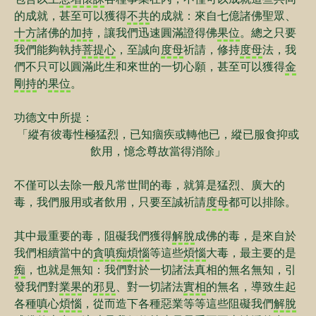
的成就，甚至可以獲得
不共
的成就：來自七億諸佛聖眾、
十方
諸佛的
加持
，讓我們迅速圓滿證得佛
果位
。總之只要
我們能夠執持
菩提心
，至誠向
度母
祈請，修持
度母
法，我
們不只可以圓滿此生和來世的一切心願，甚至可以獲得
金
剛持
的
果位
。
功德文中所提：
「縱有彼毒性極猛烈，已知痼疾或轉他已，縱已服食抑或
飲用，憶念尊故當得消除」
不僅可以去除一般凡常世間的毒，就算是猛烈、廣大的
毒，我們服用或者飲用，只要至誠祈請
度母
都可以排除。
其中最重要的毒，阻礙我們獲得
解脫
成佛的毒，是來自於
我們相續當中的
貪嗔痴
煩惱
等這些
煩惱
大毒，最主要的是
痴
，也就是無知：我們對於一切諸法真相的無名無知，引
發我們對
業果
的
邪見
、對一切諸法
實相
的無名，導致生起
各種
嗔
心
煩惱
，從而造下各種惡業等等這些阻礙我們
解脫