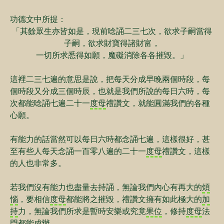
功德文中所提：
「其餘眾生亦皆如是，現前唸誦二三七次，欲求子嗣當得
子嗣，欲求財寶得諸財富，
一切所求悉得如願，魔礙消除各各摧毀。」
這裡二三七遍的意思是說，把每天分成早晚兩個時段，每
個時段又分成三個時辰，也就是我們所說的每日六時，每
次都能唸誦七遍二十一
度母
禮讚文，就能圓滿我們的各種
心願。
有能力的話當然可以每日六時都念誦七遍，這樣很好，甚
至有些人每天念誦一百零八遍的二十一
度母
禮讚文，這樣
的人也非常多。
若我們沒有能力也盡量去持誦，無論我們內心有再大的
煩
惱
，要相信
度母
都能將之摧毀，禮讚文擁有如此極大的
加
持
力，無論我們所求是暫時安樂或究竟
果位
，修持
度母
法
門都能成辦。