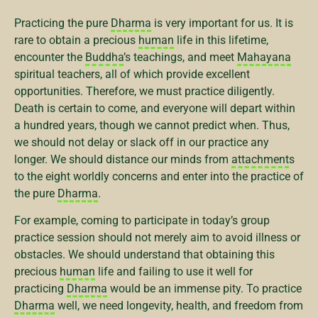
Practicing the pure
Dharma
is very important for us. It is
rare to obtain a precious
human
life in this lifetime,
encounter the
Buddha
’s teachings, and meet
Mahayana
spiritual teachers, all of which provide excellent
opportunities. Therefore, we must practice diligently.
Death is certain to come, and everyone will depart within
a hundred years, though we cannot predict when. Thus,
we should not delay or slack off in our practice any
longer. We should distance our minds from
attachment
s
to the eight worldly concerns and enter into the practice of
the pure
Dharma
.
For example, coming to participate in today’s group
practice session should not merely aim to avoid illness or
obstacles. We should understand that obtaining this
precious
human
life and failing to use it well for
practicing
Dharma
would be an immense pity. To practice
Dharma
well, we need longevity, health, and freedom from