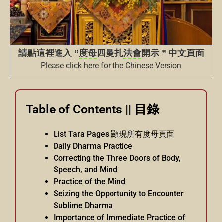
請點這裡進入 “
度母
四曼扎
法會
開示 ” 中文頁面
Please click here for the Chinese Version
Table of Contents || 目錄
List Tara Pages 顯現所有度母頁面
Daily Dharma Practice
Correcting the Three Doors of Body,
Speech, and Mind
Practice of the Mind
Seizing the Opportunity to Encounter
Sublime Dharma
Importance of Immediate Practice of