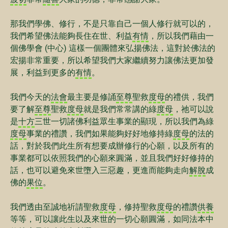
那我們學佛、修行，不是只靠自己一個人修行就可以的，
我們希望佛法能夠長住在世、利益
有情
，所以我們藉由一
個佛學會 (中心) 這樣一個團體來弘揚佛法，這對於佛法的
宏揚非常重要，所以希望我們大家繼續努力讓佛法更加發
展，利益到更多的
有情
。
我們今天的
法會
最主要是修誦
至尊
聖救
度母
的禮供，我們
要了解
至尊
聖救
度母
就是我們常常講的綠
度母
，祂可以說
是
十方
三世一切諸佛利益眾生事業的顯現，所以我們為綠
度母
事業的禮讚，我們如果能夠好好地修持綠
度母
的法的
話，對於我們此生所有想要成辦修行的心願，以及所有的
事業都可以依照我們的心願來圓滿，並且我們好好修持的
話，也可以避免來世墮入三惡趣，更進而能夠走向
解脫
成
佛的
果位
。
我們透由至誠地祈請聖救
度母
，修持聖救
度母
的禮讚
供養
等等，可以讓此生以及來世的一切心願圓滿，如同法本中