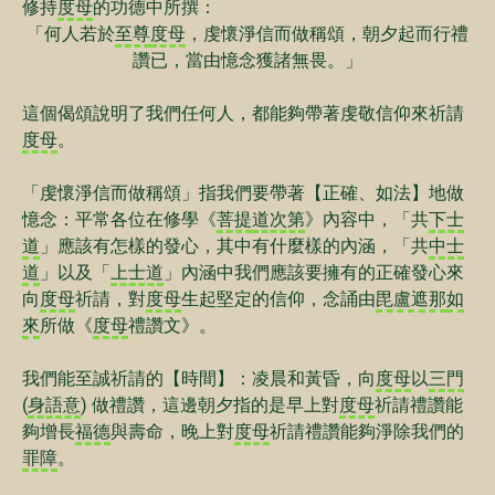
修持
度母
的功德中所撰：
「何人若於
至尊
度母
，虔懷淨信而做稱頌，朝夕起而行禮
讚已，當由憶念獲諸無畏。」
這個偈頌說明了我們任何人，都能夠帶著虔敬信仰來祈請
度母
。
「虔懷淨信而做稱頌」指我們要帶著【正確、如法】地做
憶念：平常各位在修學《
菩提
道次第
》內容中，「共
下士
道
」應該有怎樣的發心，其中有什麼樣的內涵，「共
中士
道
」以及「
上士道
」內涵中我們應該要擁有的正確發心來
向
度母
祈請，對
度母
生起堅定的信仰，念誦由
毘盧遮那
如
來
所做《
度母
禮讚文》。
我們能至誠祈請的【時間】：凌晨和黃昏，向
度母
以
三門
(
身語意
) 做禮讚，這邊朝夕指的是早上對
度母
祈請禮讚能
夠增長
福德
與壽命，晚上對
度母
祈請禮讚能夠淨除我們的
罪障
。