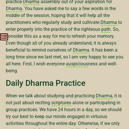
practice
Dharma
assembly out of your aspiration for
Dharma
. You have asked me to say a few words in the
middle of the session, hoping that it will help all the
practitioners who regularly study and cultivate
Dharma
to
enter properly into the practice of the righteous
path
. So,
consider this as a way for me to refresh your memory.
Even though all of you already understand, it is always
beneficial to remind ourselves of
Dharma
. It has been a
long time since we last met, so I am very happy to see you
all here. First, I wish everyone
auspicious
ness and well-
being.
Daily Dharma Practice
When we talk about studying and practicing
Dharma
, it is
not just about reciting
scriptures
alone or participating in
group practices. We have 24 hours in a day, so we should
try our best to keep our minds engaged in virtuous
activities throughout the entire day. Otherwise, if we only