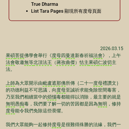
True Dharma
List Tara Pages 顯現所有度母頁面
2026.03.15
果碩
菩提
佛學會舉行《
度母
四
曼達
新春祈福
法會
》，上午
法會
敬邀
無等
北頂法王
（
蔣孜曲傑
）
怙主
果碩
仁波切
主
法。
上師
為大眾開示由
毗盧遮那佛
所傳｛二十一
度母
禮讚文｝
的功德利益不可思議，向
度母
至誠祈求能免除世間毒害，
乃至我們相續當中的
煩惱
毒都能得以消除，最主要的就是
無明
愚
痴
毒，我們要了解一切的苦因都是因為
無明
，修持
度母
能令我們免除這些畏懼。
我們大眾能夠一起修持
度母
是很難得殊勝的法緣，我們一