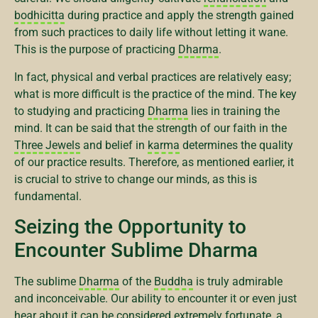
bodhicitta
during practice and apply the strength gained
from such practices to daily life without letting it wane.
This is the purpose of practicing
Dharma
.
In fact, physical and verbal practices are relatively easy;
what is more difficult is the practice of the mind. The key
to studying and practicing
Dharma
lies in training the
mind. It can be said that the strength of our faith in the
Three Jewels
and belief in
karma
determines the quality
of our practice results. Therefore, as mentioned earlier, it
is crucial to strive to change our minds, as this is
fundamental.
Seizing the Opportunity to
Encounter Sublime Dharma
The sublime
Dharma
of the
Buddha
is truly admirable
and inconceivable. Our ability to encounter it or even just
hear about it can be considered extremely fortunate, a