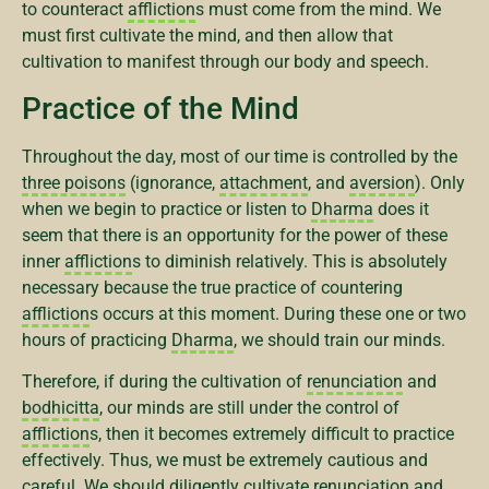
to counteract
affliction
s must come from the mind. We
must first cultivate the mind, and then allow that
cultivation to manifest through our body and speech.
Practice of the Mind
Throughout the day, most of our time is controlled by the
three poisons
(ignorance,
attachment
, and
aversion
). Only
when we begin to practice or listen to
Dharma
does it
seem that there is an opportunity for the power of these
inner
affliction
s to diminish relatively. This is absolutely
necessary because the true practice of countering
affliction
s occurs at this moment. During these one or two
hours of practicing
Dharma
, we should train our minds.
Therefore, if during the cultivation of
renunciation
and
bodhicitta
, our minds are still under the control of
affliction
s, then it becomes extremely difficult to practice
effectively. Thus, we must be extremely cautious and
careful. We should diligently cultivate
renunciation
and