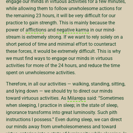
engage our minds in virtuous activities for a few minutes,
while allowing them to follow unwholesome actions for
the remaining 23 hours, it will be very difficult for our
practice to gain strength. This is mainly because the
power of
affliction
s and
negative karma
in our mind-
stream is extremely strong. If we want to rely solely on a
short period of time and minimal effort to counteract
these forces, it would be extremely difficult. This is why
we must find ways to engage our minds in virtuous
activities for more of the 24 hours, and reduce the time
spent on unwholesome activities.
Therefore, in all our activities — walking, standing, sitting,
and lying down — we should try to direct our minds
toward virtuous activities. As
Milarepa
said: “Sometimes
when sleeping, I practice in sleep; in the state of sleep,
ignorance transforms into great luminosity. Such pith
instructions I possess.” Even during sleep, we can direct
our minds away from unwholesomeness and toward