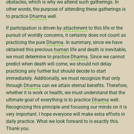
obstacles, which is why we attend such gatherings. In
other words, the purpose of attending these gatherings is
to practice
Dharma
well.
If participation is driven by
attachment
to this life or the
pursuit of worldly concerns, it certainly does not count as
practicing the pure
Dharma
. In summary, since we have
obtained this precious
human
life and death is inevitable,
we must determine to practice
Dharma
. Since we cannot
predict when death will come, we should not delay
practicing any further but should decide to start
immediately. Additionally, we must recognize that only
through
Dharma
can we attain eternal benefits. Therefore,
whether it is work or health, we must understand that the
ultimate goal of everything is to practice
Dharma
well.
Recognizing this principle and focusing our minds on it is
very important. I hope everyone will make extra efforts in
daily practice. What we look forward to is exactly this.
Thank you.