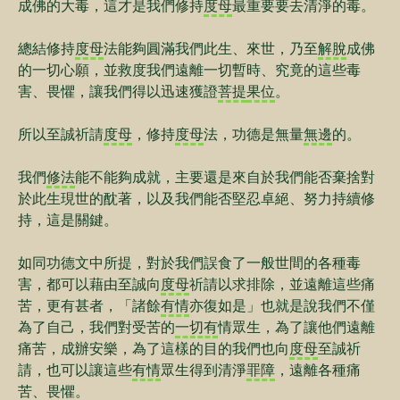
成佛的大毒，這才是我們修持
度母
最重要要去清淨的毒。
總結修持
度母
法能夠圓滿我們此生、來世，乃至
解脫
成佛
的一切心願，並救度我們遠離一切暫時、究竟的這些毒
害、畏懼，讓我們得以迅速獲證
菩提
果位
。
所以至誠祈請
度母
，修持
度母
法，功德是無量
無邊
的。
我們
修法
能不能夠成就，主要還是來自於我們能否棄捨對
於此生現世的酖著，以及我們能否堅忍卓絕、努力持續修
持，這是關鍵。
如同功德文中所提，對於我們誤食了一般世間的各種毒
害，都可以藉由至誠向
度母
祈請以求排除，並遠離這些痛
苦，更有甚者，「諸餘
有情
亦復如是」也就是說我們不僅
為了自己，我們對受苦的
一切有
情眾生，為了讓他們遠離
痛苦，成辦安樂，為了這樣的目的我們也向
度母
至誠祈
請，也可以讓這些
有情
眾生得到清淨
罪障
，遠離各種痛
苦、畏懼。