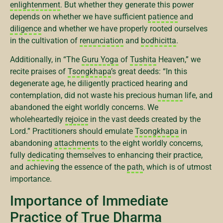
enlightenment
. But whether they generate this power
depends on whether we have sufficient
patience
and
diligence
and whether we have properly rooted ourselves
in the cultivation of
renunciation
and
bodhicitta
.
Additionally, in “The
Guru Yoga
of
Tushita
Heaven,” we
recite praises of
Tsongkhapa
’s great deeds: “In this
degenerate age, he diligently practiced hearing and
contemplation, did not waste his precious
human
life, and
abandoned the eight worldly concerns. We
wholeheartedly
rejoice
in the vast deeds created by the
Lord.” Practitioners should emulate
Tsongkhapa
in
abandoning
attachment
s to the eight worldly concerns,
fully
dedicat
ing themselves to enhancing their practice,
and achieving the essence of the
path
, which is of utmost
importance.
Importance of Immediate
Practice of True Dharma