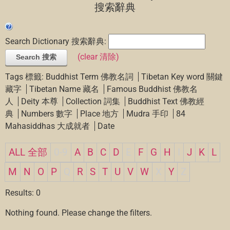
搜索辭典
Search Dictionary 搜索辭典:
(clear 清除)
Search 搜索
Tags 標籤:
Buddhist Term 佛教名詞
Tibetan Key word 關鍵
藏字
Tibetan Name 藏名
Famous Buddhist 佛教名
人
Deity 本尊
Collection 詞集
Buddhist Text 佛教經
典
Numbers 數字
Place 地方
Mudra 手印
84
Mahasiddhas 大成就者
Date
ALL 全部
0-9
A
B
C
D
E
F
G
H
I
J
K
L
M
N
O
P
Q
R
S
T
U
V
W
X
Y
Z
Results: 0
Nothing found. Please change the filters.