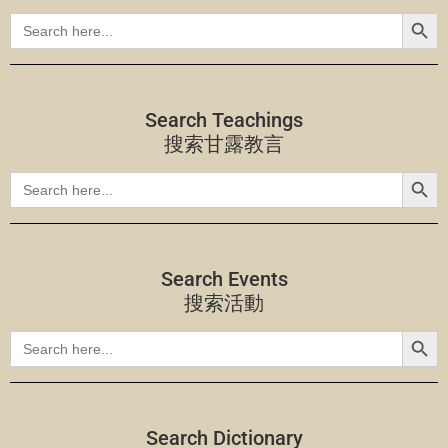
Search
Search
for:
Search Teachings
搜索甘露教言
Search
Search
for:
Search Events
搜索活動
Search
Search
for:
Search Dictionary