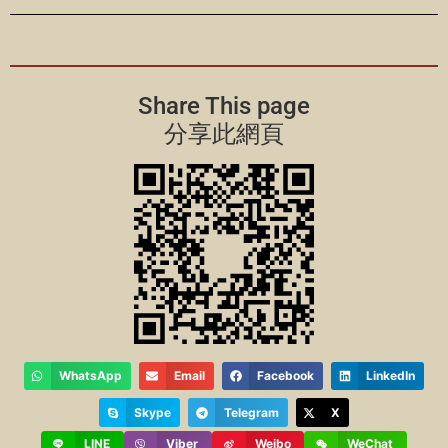
Share This page
分享此網頁
WhatsApp
Email
Facebook
LinkedIn
Skype
Telegram
X
LINE
Viber
Weibo
WeChat