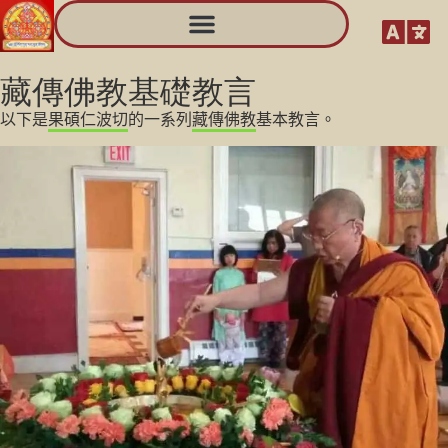
藏傳佛教基礎教言
以下是
果碩
仁波切
的一系列
藏傳佛教
基本教言。