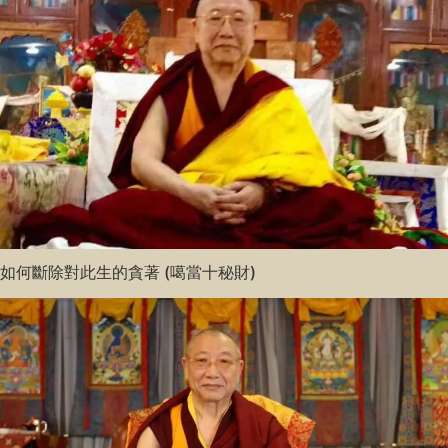
如何斷除對此生的貪著 (噶當十秘財)