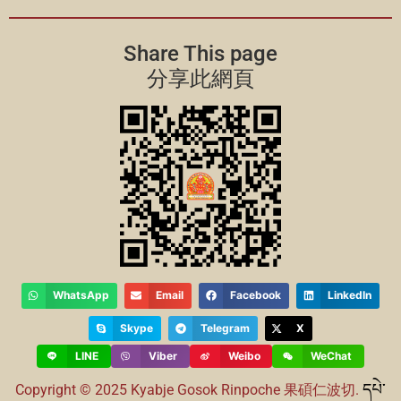
Share This page
分享此網頁
WhatsApp
Email
Facebook
LinkedIn
Skype
Telegram
X
LINE
Viber
Weibo
WeChat
དཔེ་
Copyright © 2025 Kyabje Gosok Rinpoche
果碩仁波切.