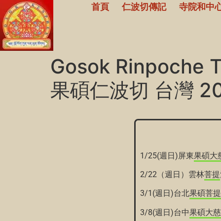
首頁
仁波切傳記
寺院和中
Gosok Rinpoche 
果碩仁波切 台灣 20
1/25(週日)屏東
果碩
大
2/22（週日）雲林
菩提
3/1(週日)台北
果碩
菩提
3/8(週日)台中
果碩
大慈