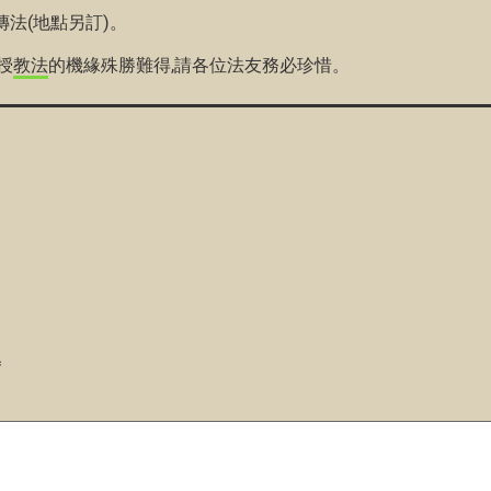
傳法(地點另訂)。
授
教法
的機緣殊勝難得,請各位法友務必珍惜。
*