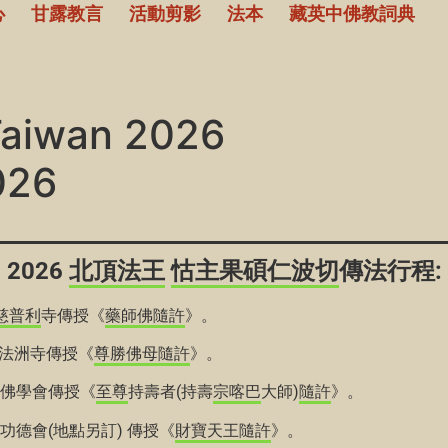
心
甘露教言
活動剪影
法本
藏英中佛教詞典
Taiwan 2026
26
2026
北頂法王
怙主
果碩
仁波切
傳法行程:
慈
普利
寺傳授《
藥師佛
隨許
》。
法洲寺傳授《
尊勝佛母
隨許
》。
佛學會傳授《
至尊
持壽者(持壽
宗喀巴
大師)
隨許
》。
功德會(地點另訂) 傳授《
財寶天王
隨許
》。