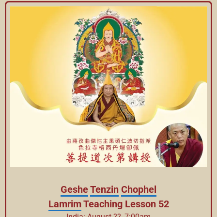
Geshe
Tenzin
Chophel
Lamrim
Teaching Lesson 52
India: August ??, 7:00am