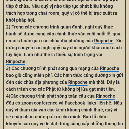
tiếp ở chùa. Nếu quý vị nào tiếp tục phát biểu không
thích hợp trong chat room, quý vị có thể bị trục xuất ra
khỏi pháp hội.
2) Trong các chương trình quán đảnh, nghi quỹ thực
hành sẽ được cung cấp chính thức vào cuối buổi lễ, qua
emails hoặc qua các chùa địa phương của
Rinpoche
. Xin
đừng chuyển các nghi quỹ này cho người khác một cách
tuỳ tiện. Làm như thế là thiếu sự kính trọng với
Rinpoche
.
3) Các chương trình phát sóng qua mạng của
Rinpoche
bao giờ cũng miễn phí. Các hình thức cúng dường xin gửi
đến các chùa địa phương của
Rinpoche
mà thôi. Đây là
cách tránh cho các Phật tử không bị lừa gạt mất tiền.
4)Các chương trình phát sóng toàn cầu của
Rinpoche
đều có zoom conference và Facebook links liên hệ. Nếu
quý vị tham gia vào các kênh không chính thức, quý vị
sẽ chấp nhận những rủi ro cho mình. Ban tổ chức
khuyến cáo quý vị dè dặt đừng cũng cấp những thông tin