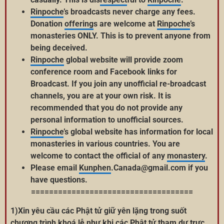
Rinpoche
’s broadcasts never charge any fees.
Donation
offering
s are welcome at
Rinpoche
’s
monasteries ONLY. This is to prevent anyone from
being deceived.
Rinpoche
global website will provide zoom
conference room and Facebook links for
Broadcast. If you join any unofficial re-broadcast
channels, you are at your own risk. It is
recommended that you do not provide any
personal information to unofficial sources.
Rinpoche
’s global website has information for local
monasteries in various countries. You are
welcome to contact the official of any
monastery
.
Please email
Kunphen
.Canada@gmail.com if you
have questions.
====================================
1)Xin yêu cầu các Phật tử giữ yên lặng trong suốt
chương trình khoá lễ như khi các Phật tử tham dự trực