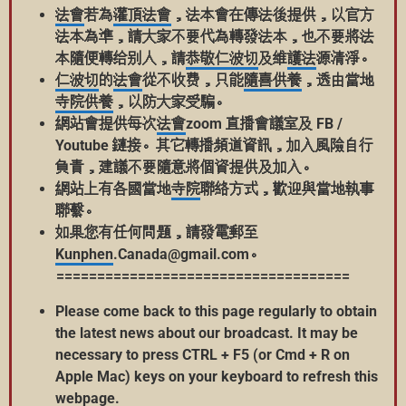
法會
若為
灌頂
法會
，法本會在傳法後提供，以官方
法本為凖，請大家不要代為轉發法本，也不要將法
本隨便轉给别人，請
恭敬
仁波切
及維
護法
源清淨。
仁波切
的
法會
從不收费，只能
隨喜
供養
，透由當地
寺院
供養
，以防大家受騙。
網站會提供每次
法會
zoom 直播會議室及 FB /
Youtube 鏈接。其它轉播頻道資訊，加入風險自行
負責，建議不要隨意將個資提供及加入。
網站上有各國當地
寺院
聯絡方式，歡迎與當地執事
聯繫。
如果您有任何問題，請發電郵至
Kunphen
.Canada@gmail.com。
====================================
Please come back to this page regularly to obtain
the latest news about our broadcast. It may be
necessary to press CTRL + F5 (or Cmd + R on
Apple Mac) keys on your keyboard to refresh this
webpage.