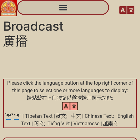
Broadcast
廣播
Please click the language button at the top right corner of
this page to select one or more languages to display:
請點擊右上角按鈕以選擇語言顯示功能:
བོད
་
ཡིག
་ | Tibetan Text | 藏文; 中文 | Chinese Text; English
Text | 英文; Tiếng Việt | Vietnamese | 越南文.