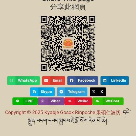
分享此網頁
WhatsApp
Email
Facebook
LinkedIn
Skype
Telegram
X
LINE
Viber
Weibo
WeChat
དཔེ་
Copyright © 2025 Kyabje Gosok Rinpoche
果碩仁波切.
སྐྲུན་བདག་དབང་སྐྱབས་རྗེ་སྒོ་སོག་རིན་པོ་ཆེ།.