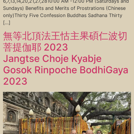
6,7,13,14,20,21,27,2810:00 AM -12:00 PM (Saturdays and
Sundays) Benefits and Merits of Prostrations (Chinese
only)Thirty Five Confession Buddhas Sadhana Thirty
[…]
無等北頂法王怙主果碩仁波切
菩提伽耶 2023
Jangtse Choje Kyabje
Gosok Rinpoche BodhiGaya
2023