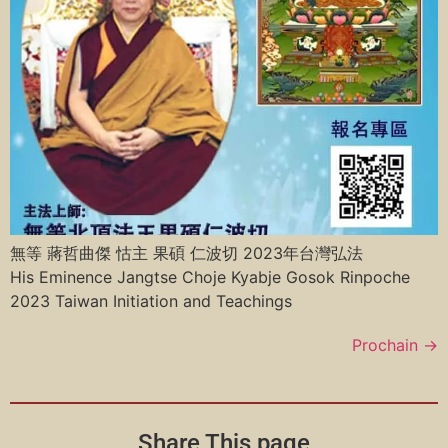
無等 蔣哲曲傑 怙主 果碩 仁波切 2023年台灣弘法
His Eminence Jangtse Choje Kyabje Gosok Rinpoche
2023 Taiwan Initiation and Teachings
Prochain
→
Share This page