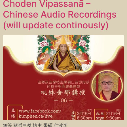
Choden Vipassanā –
Chinese Audio Recordings
(will update continously)
無等 蔣哲曲傑 怙主 果碩 仁波切