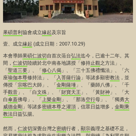
果碩
普利
協會成立
緣起
及宗旨
壹、成立
緣起
(成立日期：2007.10.29)
本會導師
果碩
仁波切
自首次蒞台
弘法
迄今，已逾十二年。其
間，
仁波切
陸續於北中南各地講授「修持
止觀
之方法」、
「
聖道三要
」、「
修心八偈
」、「三十五佛禮懺法」、「六
座
瑜伽
本尊
修持法」、「
入菩薩行論
」等諸多顯密
教法
，並
傳授「
宗喀巴
大師」、「
金剛薩埵
」、「藥師八佛」、「千
手
觀音
」、「白
文殊
」、「
財寶天王
」、「黃
財神
」、「大
白
傘蓋
佛母」、「
上樂
金剛
」、「那洛
空行
母」、「獨勇
大
威德
金剛
」等諸多
密續
本尊
之
灌頂
，信眾日益增多，
金剛乘
教法
日益弘揚。
然而，
仁波切
深覺台灣之
密續
行者，
顯宗
義理之基礎不足，
容易將
密法
視為求取此生安樂之法門，與
密續
「為利眾生願