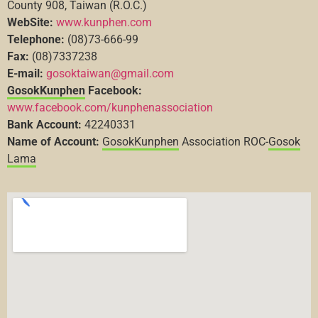
County 908, Taiwan (R.O.C.)
WebSite:
www.kunphen.com
Telephone:
(08)73-666-99
Fax:
(08)7337238
E-mail:
gosoktaiwan@gmail.com
Gosok
Kunphen
Facebook:
www.facebook.com/kunphenassociation
Bank Account:
42240331
Name of Account:
Gosok
Kunphen
Association ROC-
Gosok
Lama