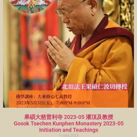
果碩大慈普利寺 2023-05 灌頂及教授
Gosok Tsechen Kunphen Monastery 2023-05
Initiation and Teachings
7 mai 2023