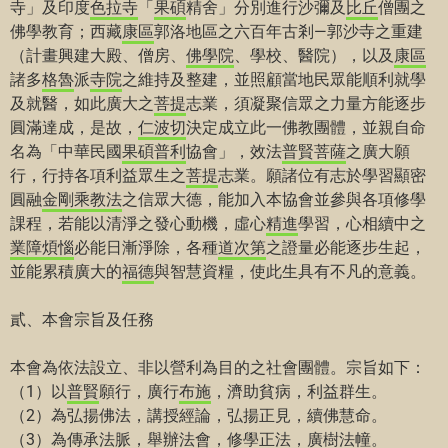
寺」及印度
色拉寺
「
果碩
精舍」分別進行沙彌及
比丘
僧團之
佛學教育；西藏
康區
郭洛地區之六百年古剎—郭沙寺之重建
（計畫興建大殿、僧房、
佛學院
、學校、醫院），以及
康區
諸多
格魯
派
寺院
之維持及整建，並照顧當地民眾能順利就學
及就醫，如此廣大之
菩提
志業，須凝聚信眾之力量方能逐步
圓滿達成，是故，
仁波切
決定成立此一佛教團體，並親自命
名為「中華民國
果碩
普利
協會」，效法
普賢
菩薩
之廣大願
行，行持各項利益眾生之
菩提
志業。願諸位有志於學習顯密
圓融
金剛乘
教法
之信眾大德，能加入本協會並參與各項修學
課程，若能以清淨之發心動機，虛心
精進
學習，心相續中之
業障
煩惱
必能日漸淨除，各種
道次第
之證量必能逐步生起，
並能累積廣大的
福德
與智慧資糧，使此生具有不凡的意義。
貳、本會宗旨及任務
本會為依法設立、非以營利為目的之社會團體。宗旨如下：
（1）以
普賢
願行，廣行
布施
，濟助貧病，利益群生。
（2）為弘揚佛法，講授經論，弘揚正見，續佛慧命。
（3）為傳承法
脈
，舉辦
法會
，修學正法，廣樹
法幢
。