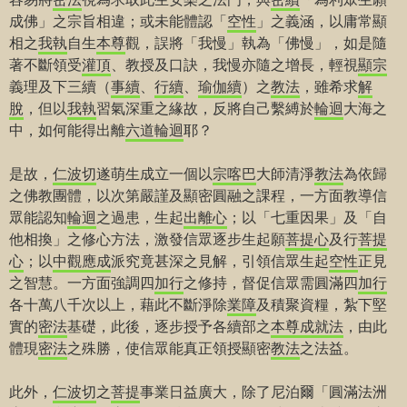
成佛」之宗旨相違；或未能體認「
空性
」之義涵，以庸常顯
相之
我執
自生
本尊
觀，誤將「我慢」執為「佛慢」，如是隨
著不斷領受
灌頂
、教授及口訣，我慢亦隨之增長，輕視
顯宗
義理及下三續（
事續
、
行續
、
瑜伽續
）之
教法
，雖希求
解
脫
，但以
我執
習氣深重之緣故，反將自己繫縛於
輪迴
大海之
中，如何能得出離
六道
輪迴
耶？
是故，
仁波切
遂萌生成立一個以
宗喀巴
大師清淨
教法
為依歸
之佛教團體，以次第嚴謹及顯密圓融之課程，一方面教導信
眾能認知
輪迴
之過患，生起
出離心
；以「七重因果」及「自
他相換」之修心方法，激發信眾逐步生起願
菩提心
及行
菩提
心
；以
中觀
應成
派究竟甚深之見解，引領信眾生起
空性
正見
之智慧。一方面強調四
加行
之修持，督促信眾需圓滿四
加行
各十萬八千次以上，藉此不斷淨除
業障
及積聚資糧，紮下堅
實的
密法
基礎，此後，逐步授予各續部之
本尊
成就法
，由此
體現
密法
之殊勝，使信眾能真正領授顯密
教法
之法益。
此外，
仁波切
之
菩提
事業日益廣大，除了尼泊爾「圓滿法洲