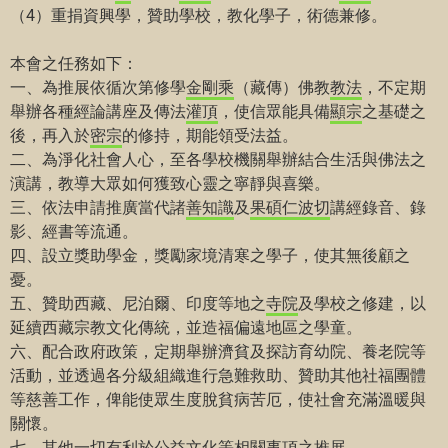
（4）重捐資興學，贊助學校，教化學子，術德兼修。
本會之任務如下：
一、為推展依循次第修學
金剛乘
（藏傳）佛教
教法
，不定期
舉辦各種經論講座及傳法
灌頂
，使信眾能具備
顯宗
之基礎之
後，再入於
密宗
的修持，期能領受法益。
二、為淨化社會人心，至各學校機關舉辦結合生活與佛法之
演講，教導大眾如何獲致心靈之寧靜與喜樂。
三、依法申請推廣當代諸
善知識
及
果碩
仁波切
講經錄音、錄
影、經書等流通。
四、設立獎助學金，獎勵家境清寒之學子，使其無後顧之
憂。
五、贊助西藏、尼泊爾、印度等地之
寺院
及學校之修建，以
延續西藏宗教文化傳統，並造福偏遠地區之學童。
六、配合政府政策，定期舉辦濟貧及探訪育幼院、養老院等
活動，並透過各分級組織進行急難救助、贊助其他社福團體
等慈善工作，俾能使眾生度脫貧病苦厄，使社會充滿溫暖與
關懷。
七、其他
一切有
利於公益文化等相關事項之推展。