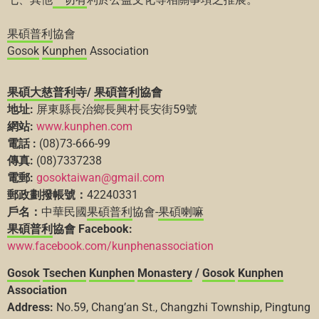
果碩
普利
協會
Gosok
Kunphen
Association
果碩
大慈
普利
寺/
果碩
普利
協會
地址:
屏東縣長治鄉長興村長安街59號
網站:
www.kunphen.com
電話 :
(08)73-666-99
傳真:
(08)7337238
電郵:
gosoktaiwan@gmail.com
郵政劃撥帳號：
42240331
戶名：
中華民國
果碩
普利
協會-
果碩
喇嘛
果碩
普利
協會 Facebook:
www.facebook.com/kunphenassociation
Gosok
Tsechen
Kunphen
Monastery
/
Gosok
Kunphen
Association
Address:
No.59, Chang’an St., Changzhi Township, Pingtung